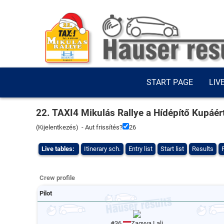
START PAGE
LIV
22. TAXI4 Mikulás Rallye a Hídépítő Kupáér
(
Kijelentkezés
) - Aut frissítés?
26
Live tables:
Itinerary sch.
Entry list
Start list
Results
Crew profile
Pilot
#36
Zagyva Lali