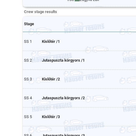
Crew stage results
Stage
SS 1
Kislőtér /1
SS 2
Jutaspuszta körgyors /1
SS 3
Kislőtér /2
SS 4
Jutaspuszta körgyors /2
SS 5
Kislőtér /3
SS 6
Jutaspuszta körgyors /3