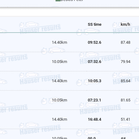
SS time
km/h
14.40km
09:52.6
87.48
10.05km
07:32.6
79.94
14.40km
10:05.3
85.64
10.05km
07:23.1
81.65
14.40km
16:48.4
51.41
10.05km
00.0
##