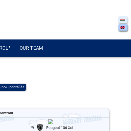
ROL*
OUR TEAM
jnoki pontállás
/entrant
L/9
Peugeot 106 Xsi