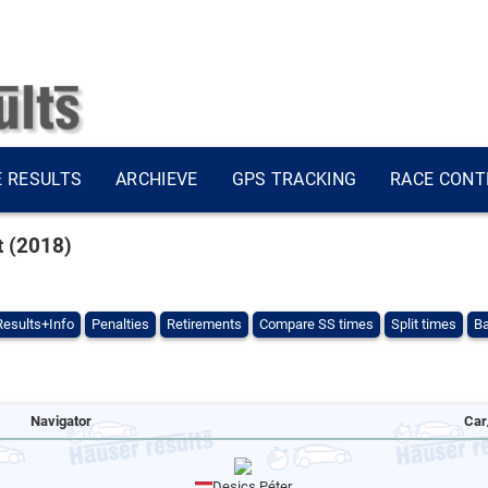
E RESULTS
ARCHIEVE
GPS TRACKING
RACE CONT
t (2018)
Results+Info
Penalties
Retirements
Compare SS times
Split times
Ba
Navigator
Car
Desics Péter