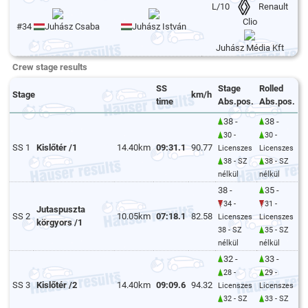
L/10
Renault
Clio
#34
Juhász Csaba
Juhász István
Juhász Média Kft
Crew stage results
SS
Stage
Rolled
Stage
km/h
time
Abs.pos.
Abs.pos.
38 -
38 -
30 -
30 -
SS 1
Kislőtér /1
14.40km
09:31.1
90.77
Licenszes
Licenszes
38 - SZ
38 - SZ
nélkül
nélkül
38 -
35 -
34 -
31 -
Jutaspuszta
SS 2
10.05km
07:18.1
82.58
Licenszes
Licenszes
körgyors /1
38 - SZ
35 - SZ
nélkül
nélkül
32 -
33 -
28 -
29 -
SS 3
Kislőtér /2
14.40km
09:09.6
94.32
Licenszes
Licenszes
32 - SZ
33 - SZ