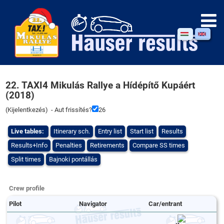
22. TAXI4 Mikulás Rallye a Hídépítő Kupáért
(2018)
(
Kijelentkezés
) - Aut frissítés?
26
Live tables:
Itinerary sch.
Entry list
Start list
Results
Results+Info
Penalties
Retirements
Compare SS times
Split times
Bajnoki pontállás
Crew profile
Pilot
Navigator
Car/entrant