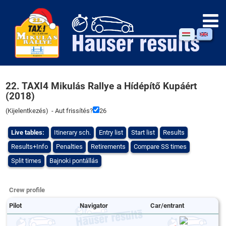
22. TAXI4 Mikulás Rallye a Hídépítő Kupáért
(2018)
(
Kijelentkezés
) - Aut frissítés?
26
Live tables:
Itinerary sch.
Entry list
Start list
Results
Results+Info
Penalties
Retirements
Compare SS times
Split times
Bajnoki pontállás
Crew profile
Pilot
Navigator
Car/entrant