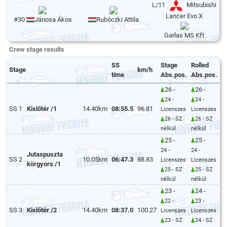
L/11
Mitsubishi
Lancer Evo X
#30
Jánosa Ákos
Rubóczki Attila
Garlas MS Kft
Crew stage results
SS
Stage
Rolled
Stage
km/h
time
Abs.pos.
Abs.pos.
26 -
26 -
24 -
24 -
SS 1
Kislőtér /1
14.40km
08:55.5
96.81
Licenszes
Licenszes
26 - SZ
26 - SZ
nélkül
nélkül
25 -
25 -
24 -
24 -
Jutaspuszta
SS 2
10.05km
06:47.3
88.83
Licenszes
Licenszes
körgyors /1
25 - SZ
25 - SZ
nélkül
nélkül
23 -
24 -
22 -
23 -
SS 3
Kislőtér /2
14.40km
08:37.0
100.27
Licenszes
Licenszes
23 - SZ
24 - SZ