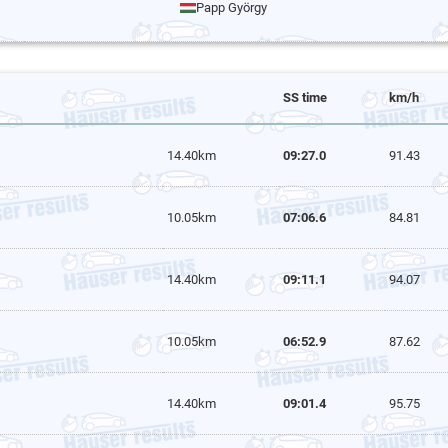
Papp György
SS time
km/h
14.40km
09:27.0
91.43
10.05km
07:06.6
84.81
14.40km
09:11.1
94.07
10.05km
06:52.9
87.62
14.40km
09:01.4
95.75