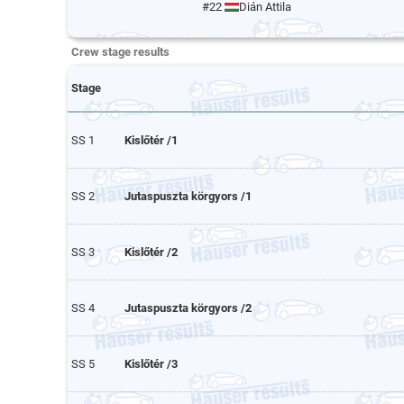
#22
Dián Attila
Crew stage results
Stage
SS 1
Kislőtér /1
SS 2
Jutaspuszta körgyors /1
SS 3
Kislőtér /2
SS 4
Jutaspuszta körgyors /2
SS 5
Kislőtér /3