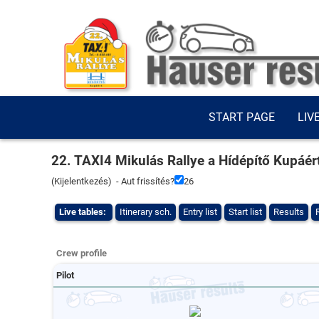
START PAGE
LIV
22. TAXI4 Mikulás Rallye a Hídépítő Kupáér
(
Kijelentkezés
) - Aut frissítés?
26
Live tables:
Itinerary sch.
Entry list
Start list
Results
Crew profile
Pilot