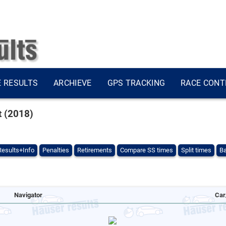
E RESULTS
ARCHIEVE
GPS TRACKING
RACE CONT
t (2018)
Results+Info
Penalties
Retirements
Compare SS times
Split times
Ba
Navigator
Car