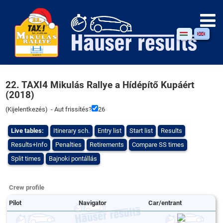
22. TAXI4 Mikulás Rallye a Hídépítő Kupáért
(2018)
(
Kijelentkezés
) - Aut frissítés?
26
Live tables:
Itinerary sch.
Entry list
Start list
Results
Results+Info
Penalties
Retirements
Compare SS times
Split times
Bajnoki pontállás
Crew profile
Pilot
Navigator
Car/entrant