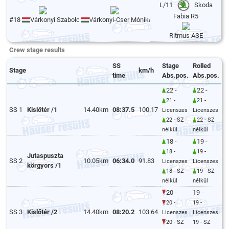
L/11
Skoda
Fabia R5
#18
Várkonyi Szabolcs
Várkonyi-Cser Mónika
Ritmus ASE
Crew stage results
SS
Stage
Rolled
Stage
km/h
time
Abs.pos.
Abs.pos.
22 -
22 -
21 -
21 -
SS 1
Kislőtér /1
14.40km
08:37.5
100.17
Licenszes
Licenszes
22 - SZ
22 - SZ
nélkül
nélkül
18 -
19 -
18 -
19 -
Jutaspuszta
SS 2
10.05km
06:34.0
91.83
Licenszes
Licenszes
körgyors /1
18 - SZ
19 - SZ
nélkül
nélkül
20 -
19 -
20 -
19 -
SS 3
Kislőtér /2
14.40km
08:20.2
103.64
Licenszes
Licenszes
20 - SZ
19 - SZ