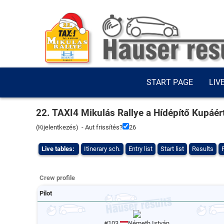
START PAGE
LIV
22. TAXI4 Mikulás Rallye a Hídépítő Kupáér
(
Kijelentkezés
) - Aut frissítés?
26
Live tables:
Itinerary sch.
Entry list
Start list
Results
Crew profile
Pilot
#103
Németh István