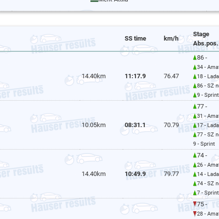
Stage
SS time
km/h
Abs.pos.
86 -
34 - Ama
14.40km
11:17.9
76.47
18 - Lada
86 - SZ n
9 - Sprint
77 -
31 - Ama
10.05km
08:31.1
70.79
17 - Lada
77 - SZ n
9 - Sprint
74 -
26 - Ama
14.40km
10:49.9
79.77
14 - Lada
74 - SZ n
7 - Sprint
75 -
28 - Ama