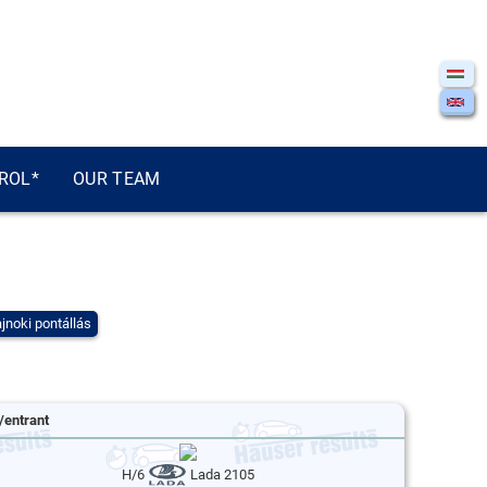
ROL*
OUR TEAM
jnoki pontállás
/entrant
H/6
Lada 2105