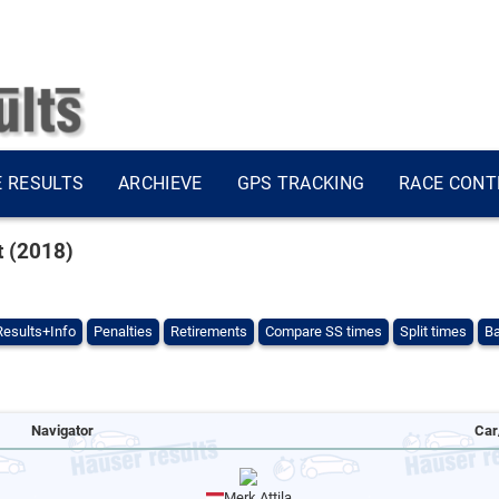
E RESULTS
ARCHIEVE
GPS TRACKING
RACE CONT
t (2018)
Results+Info
Penalties
Retirements
Compare SS times
Split times
Ba
Navigator
Car
Merk Attila