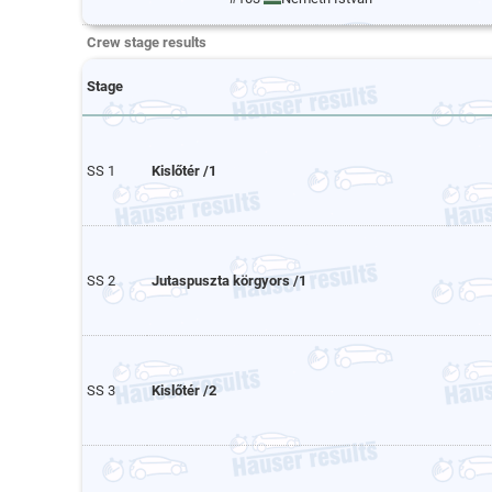
Crew stage results
Stage
SS 1
Kislőtér /1
SS 2
Jutaspuszta körgyors /1
SS 3
Kislőtér /2