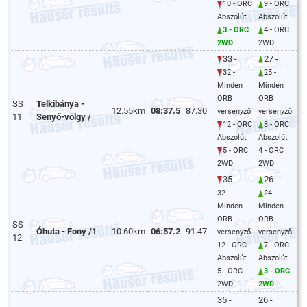
10 - ORC
9 - ORC
Abszolút
Abszolút
3 - ORC
4 - ORC
2WD
2WD
33 -
27 -
32 -
25 -
Minden
Minden
ORB
ORB
SS
Telkibánya -
12.55km
08:37.5
87.30
versenyző
versenyző
11
Senyő-völgy /
12 - ORC
8 - ORC
Abszolút
Abszolút
5 - ORC
4 - ORC
2WD
2WD
35 -
26 -
32 -
24 -
Minden
Minden
ORB
ORB
SS
Óhuta - Fony /1
10.60km
06:57.2
91.47
versenyző
versenyző
12
12 - ORC
7 - ORC
Abszolút
Abszolút
5 - ORC
3 - ORC
2WD
2WD
35 -
26 -