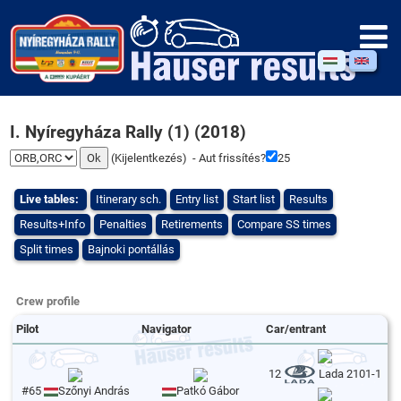
I. Nyíregyháza Rally (1) (2018)
(
Kijelentkezés
) - Aut frissítés?
25
Live tables:
Itinerary sch.
Entry list
Start list
Results
Results+Info
Penalties
Retirements
Compare SS times
Split times
Bajnoki pontállás
Crew profile
Pilot
Navigator
Car/entrant
12
Lada 2101-1
#65
Szőnyi András
Patkó Gábor