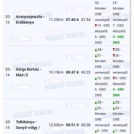
32 -
24 -
Minden
Minden
ORB
ORB
SS
Aranyospuszta -
11.20km
07:40.6
87.54
versenyző
versenyző
13
Erdőbénye
13 - ORC
7 - ORC
Abszolút
Abszolút
5 - ORC
3 - ORC
2WD
2WD
34 -
28 -
31 -
26 -
Minden
Minden
ORB
ORB
SS
Sárga Borház -
10.15km
08:47.8
69.23
versenyző
versenyző
14
Mád /2
12 - ORC
8 - ORC
Abszolút
Abszolút
5 - ORC
3 - ORC
2WD
2WD
26 -
25 -
25 -
24 -
Minden
Minden
ORB
ORB
SS
Telkibánya -
12.55km
08:51.0
85.08
versenyző
versenyző
15
Senyő-völgy /
9 - ORC
7 - ORC