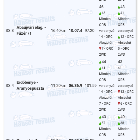
46 -
43 -
43 -
41 -
Minden
Minden
ORB
ORB
Abaújvári elág. -
SS 3
16.40km
10:07.4
97.20
versenyző
versenyző
Füzér /1
14 - ORC
12 - ORC
Abszolút
Abszolút
7 - ORC
5 - ORC
2WD
2WD
44 -
43 -
41 -
41 -
Minden
Minden
ORB
ORB
Erdőbénye -
SS 4
11.20km
06:36.9
101.59
versenyző
versenyző
Aranyospuszta
14 - ORC
13 - ORC
Abszolút
Abszolút
7 - ORC
6 - ORC
2WD
2WD
40 -
40 -
37 -
38 -
Minden
Minden
ORB
ORB