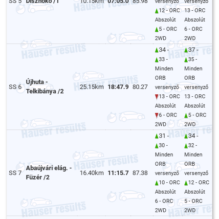
SS 5
Disznókő /1
10.15km
07:05.0
85.98
versenyző
versenyző
12 - ORC
13 - ORC
Abszolút
Abszolút
5 - ORC
6 - ORC
2WD
2WD
34 -
37 -
33 -
35 -
Minden
Minden
ORB
ORB
Újhuta -
SS 6
25.15km
18:47.9
80.27
versenyző
versenyző
Telkibánya /2
13 - ORC
13 - ORC
Abszolút
Abszolút
6 - ORC
5 - ORC
2WD
2WD
31 -
34 -
30 -
32 -
Minden
Minden
ORB
ORB
Abaújvári elág. -
SS 7
16.40km
11:15.7
87.38
versenyző
versenyző
Füzér /2
10 - ORC
12 - ORC
Abszolút
Abszolút
6 - ORC
5 - ORC
2WD
2WD