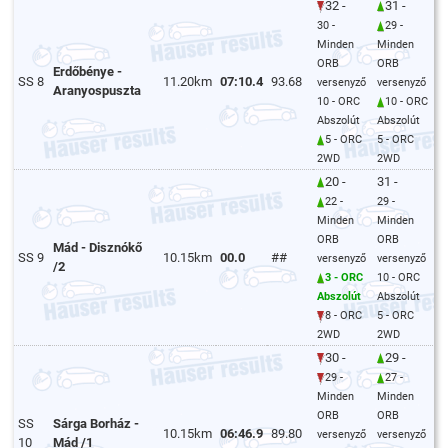
32 -
31 -
30 -
29 -
Minden
Minden
ORB
ORB
Erdőbénye -
SS 8
11.20km
07:10.4
93.68
versenyző
versenyző
Aranyospuszta
10 - ORC
10 - ORC
Abszolút
Abszolút
5 - ORC
5 - ORC
2WD
2WD
20 -
31 -
22 -
29 -
Minden
Minden
ORB
ORB
Mád - Disznókő
SS 9
10.15km
00.0
##
versenyző
versenyző
/2
3 - ORC
10 - ORC
Abszolút
Abszolút
8 - ORC
5 - ORC
2WD
2WD
30 -
29 -
29 -
27 -
Minden
Minden
ORB
ORB
SS
Sárga Borház -
10.15km
06:46.9
89.80
versenyző
versenyző
10
Mád /1