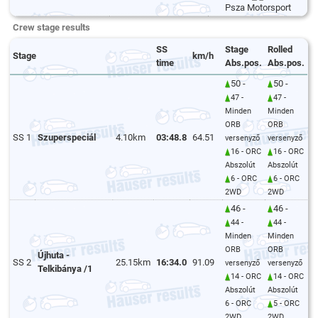
Psza Motorsport
Crew stage results
SS
Stage
Rolled
Stage
km/h
time
Abs.pos.
Abs.pos.
50 -
50 -
47 -
47 -
Minden
Minden
ORB
ORB
SS 1
Szuperspeciál
4.10km
03:48.8
64.51
versenyző
versenyző
16 - ORC
16 - ORC
Abszolút
Abszolút
6 - ORC
6 - ORC
2WD
2WD
46 -
46 -
44 -
44 -
Minden
Minden
ORB
ORB
Újhuta -
SS 2
25.15km
16:34.0
91.09
versenyző
versenyző
Telkibánya /1
14 - ORC
14 - ORC
Abszolút
Abszolút
6 - ORC
5 - ORC
2WD
2WD