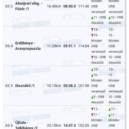
Minden
Minden
Abaújvári elág. -
SS 3
16.40km
08:50.0
111.40
ORB
ORB
Füzér /1
versenyző
versenyző
11 - ORB
10 - ORB
Abszolút
Abszolút
19 -
13 -
19 -
13 -
Minden
Minden
Erdőbénye -
SS 4
11.20km
05:51.1
114.84
ORB
ORB
Aranyospuszta
versenyző
versenyző
16 - ORB
10 - ORB
Abszolút
Abszolút
10 -
13 -
10 -
13 -
Minden
Minden
SS 5
Disznókő /1
10.15km
05:58.3
101.98
ORB
ORB
versenyző
versenyző
9 - ORB
10 - ORB
Abszolút
Abszolút
11 -
11 -
11 -
11 -
Minden
Minden
Újhuta -
SS 6
25.15km
14:47.2
102.05
ORB
ORB
Telkibánya /2