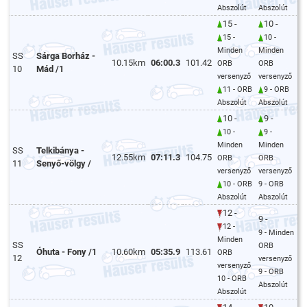
Abszolút
Abszolút
15 -
10 -
15 -
10 -
Minden
Minden
SS
Sárga Borház -
10.15km
06:00.3
101.42
ORB
ORB
10
Mád /1
versenyző
versenyző
11 - ORB
9 - ORB
Abszolút
Abszolút
10 -
9 -
10 -
9 -
Minden
Minden
SS
Telkibánya -
12.55km
07:11.3
104.75
ORB
ORB
11
Senyő-völgy /
versenyző
versenyző
10 - ORB
9 - ORB
Abszolút
Abszolút
12 -
9 -
12 -
9 - Minden
Minden
SS
ORB
Óhuta - Fony /1
10.60km
05:35.9
113.61
ORB
12
versenyző
versenyző
9 - ORB
10 - ORB
Abszolút
Abszolút