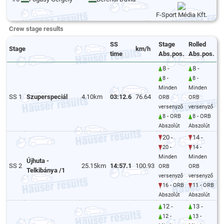
F-Sport Média Kft.
Crew stage results
SS
Stage
Rolled
Stage
km/h
time
Abs.pos.
Abs.pos.
8 -
8 -
8 -
8 -
Minden
Minden
SS 1
Szuperspeciál
4.10km
03:12.6
76.64
ORB
ORB
versenyző
versenyző
8 - ORB
8 - ORB
Abszolút
Abszolút
20 -
14 -
20 -
14 -
Minden
Minden
Újhuta -
SS 2
25.15km
14:57.1
100.93
ORB
ORB
Telkibánya /1
versenyző
versenyző
16 - ORB
11 - ORB
Abszolút
Abszolút
12 -
13 -
12 -
13 -