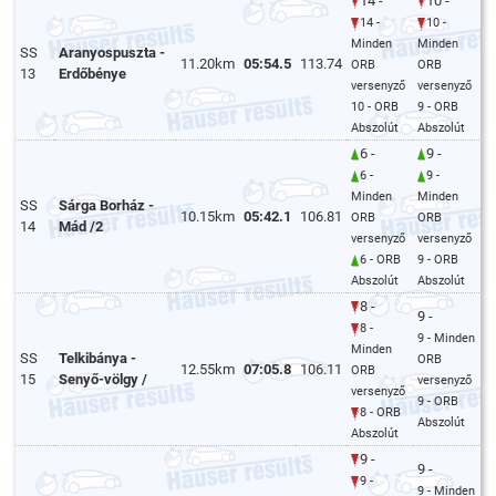
14 -
10 -
14 -
10 -
Minden
Minden
SS
Aranyospuszta -
11.20km
05:54.5
113.74
ORB
ORB
13
Erdőbénye
versenyző
versenyző
10 - ORB
9 - ORB
Abszolút
Abszolút
6 -
9 -
6 -
9 -
Minden
Minden
SS
Sárga Borház -
10.15km
05:42.1
106.81
ORB
ORB
14
Mád /2
versenyző
versenyző
6 - ORB
9 - ORB
Abszolút
Abszolút
8 -
9 -
8 -
9 - Minden
Minden
SS
Telkibánya -
ORB
12.55km
07:05.8
106.11
ORB
15
Senyő-völgy /
versenyző
versenyző
9 - ORB
8 - ORB
Abszolút
Abszolút
9 -
9 -
9 -
9 - Minden