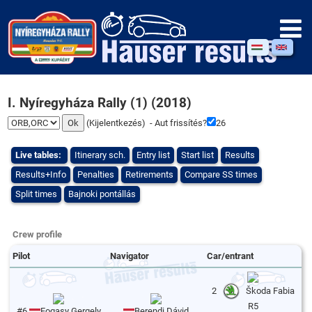
I. Nyíregyháza Rally (1) (2018)
(
Kijelentkezés
) - Aut frissítés?
25
Live tables:
Itinerary sch.
Entry list
Start list
Results
Results+Info
Penalties
Retirements
Compare SS times
Split times
Bajnoki pontállás
Crew profile
Pilot
Navigator
Car/entrant
2
Škoda Fabia
R5
#6
Fogasy Gergely
Berendi Dávid