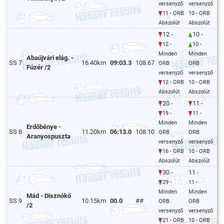
versenyző
versenyző
11 - ORB
10 - ORB
Abszolút
Abszolút
12 -
10 -
12 -
10 -
Minden
Minden
Abaújvári elág. -
SS 7
16.40km
09:03.3
108.67
ORB
ORB
Füzér /2
versenyző
versenyző
12 - ORB
10 - ORB
Abszolút
Abszolút
20 -
11 -
19 -
11 -
Minden
Minden
Erdőbénye -
SS 8
11.20km
06:13.0
108.10
ORB
ORB
Aranyospuszta
versenyző
versenyző
16 - ORB
10 - ORB
Abszolút
Abszolút
30 -
11 -
29 -
11 -
Minden
Minden
Mád - Disznókő
SS 9
10.15km
00.0
##
ORB
ORB
/2
versenyző
versenyző
21 - ORB
10 - ORB