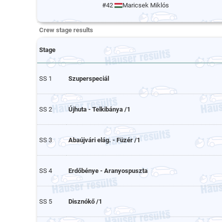
#42
Maricsek Miklós
Crew stage results
Stage
SS 1
Szuperspeciál
SS 2
Újhuta - Telkibánya /1
SS 3
Abaújvári elág. - Füzér /1
SS 4
Erdőbénye - Aranyospuszta
SS 5
Disznókő /1