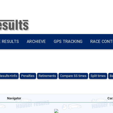
E RESULTS
ARCHIEVE
GPS TRACKING
RACE CONT
Results+Info
Penalties
Retirements
Compare SS times
Split times
Ba
Navigator
Car