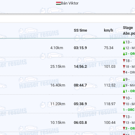
Bán Viktor
Stage
SS time
km/h
Abs.po
13 -
4.10km
03:15.9
75.34
12 - 
2 - OR
18 -
25.15km
14:56.2
101.03
18 - 
4 - OR
9 -
16.40km
08:44.7
112.52
9 - M
1 - OR
10 -
11.20km
05:38.9
118.97
10 - 
1 - ORC
13 -
10.15km
06:03.8
100.44
13 - 
3 - OR