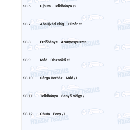
SS 6
Újhuta - Telkibánya /2
SS 7
Abaújvári elág. - Füzér /2
SS 8
Erdőbénye - Aranyospuszta
SS 9
Mád - Disznókő /2
SS 10
Sárga Borház - Mád /1
SS 11
Telkibánya - Senyő-völgy /
SS 12
Óhuta - Fony /1