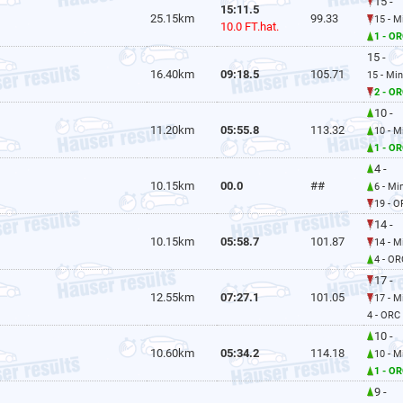
15 -
15:11.5
25.15km
99.33
15 - 
10.0 FT.hat.
1 - OR
15 -
16.40km
09:18.5
105.71
15 - Mi
2 - OR
10 -
11.20km
05:55.8
113.32
10 - 
1 - OR
4 -
10.15km
00.0
##
6 - M
19 - O
14 -
10.15km
05:58.7
101.87
14 - 
4 - OR
17 -
12.55km
07:27.1
101.05
17 - 
4 - ORC
10 -
10.60km
05:34.2
114.18
10 - 
1 - OR
9 -