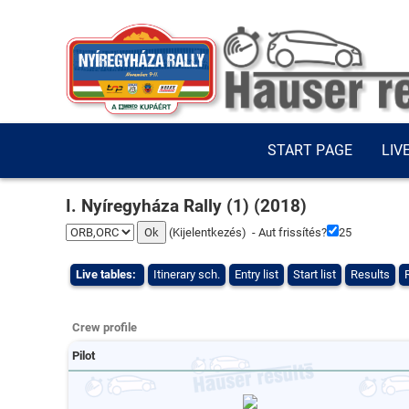
START PAGE
LIV
I. Nyíregyháza Rally (1) (2018)
(
Kijelentkezés
) - Aut frissítés?
25
Live tables:
Itinerary sch.
Entry list
Start list
Results
Crew profile
Pilot