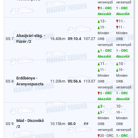
versenyző
versenyző
3 - ORC
1 - ORC
Abszolút
Abszolút
13 -
11 -
13 -
11 -
Minden
Minden
Abaújvári elág. -
SS 7
16.40km
09:10.4
107.27
ORB
ORB
Füzér /2
versenyző
versenyző
1 - ORC
1 - ORC
Abszolút
Abszolút
11 -
10 -
11 -
10 -
Minden
Minden
Erdőbénye -
SS 8
11.20km
05:56.6
113.07
ORB
ORB
Aranyospuszta
versenyző
versenyző
2 - ORC
1 - ORC
Abszolút
Abszolút
3 -
10 -
5 -
10 -
Minden
Minden
Mád - Disznókő
SS 9
10.15km
00.0
##
ORB
ORB
/2
versenyző
versenyző
20 - ORC
1 - ORC