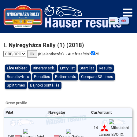
I. Nyíregyháza Rally (1) (2018)
(
Kijelentkezés
) - Aut frissítés?
25
Live tables:
Itinerary sch.
Entry list
Start list
Results
Results+Info
Penalties
Retirements
Compare SS times
Split times
Bajnoki pontállás
Crew profile
Pilot
Navigator
Car/entrant
14
Mitsubishi
Lancer EVO IX.
#40
Gyarmati Ariel
Kocsis György