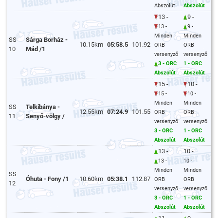
Abszolút
Abszolút
13 -
9 -
13 -
9 -
Minden
Minden
SS
Sárga Borház -
10.15km
05:58.5
101.92
ORB
ORB
10
Mád /1
versenyző
versenyző
3 - ORC
1 - ORC
Abszolút
Abszolút
15 -
10 -
15 -
10 -
Minden
Minden
SS
Telkibánya -
12.55km
07:24.9
101.55
ORB
ORB
11
Senyő-völgy /
versenyző
versenyző
3 - ORC
1 - ORC
Abszolút
Abszolút
13 -
10 -
13 -
10 -
Minden
Minden
SS
Óhuta - Fony /1
10.60km
05:38.1
112.87
ORB
ORB
12
versenyző
versenyző
3 - ORC
1 - ORC
Abszolút
Abszolút