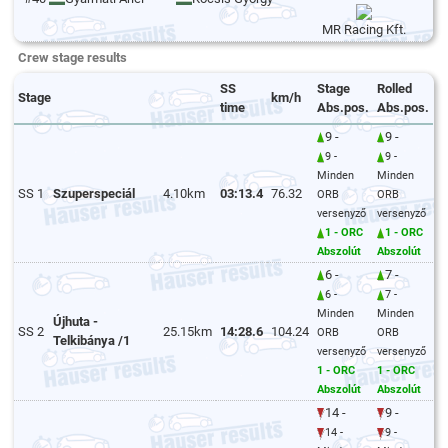
MR Racing Kft.
Crew stage results
SS
Stage
Rolled
Stage
km/h
time
Abs.pos.
Abs.pos.
9 -
9 -
9 -
9 -
Minden
Minden
SS 1
Szuperspeciál
4.10km
03:13.4
76.32
ORB
ORB
versenyző
versenyző
1 - ORC
1 - ORC
Abszolút
Abszolút
6 -
7 -
6 -
7 -
Minden
Minden
Újhuta -
SS 2
25.15km
14:28.6
104.24
ORB
ORB
Telkibánya /1
versenyző
versenyző
1 - ORC
1 - ORC
Abszolút
Abszolút
14 -
9 -
14 -
9 -