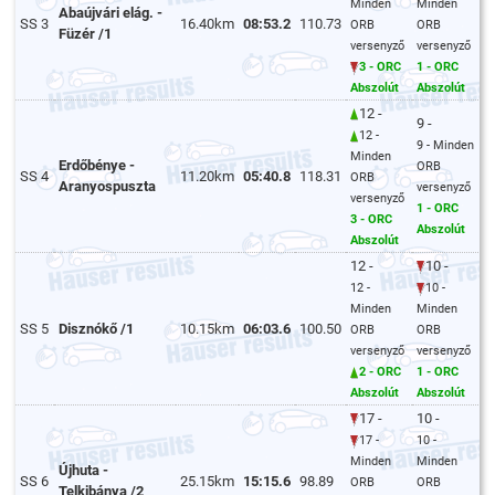
Minden
Minden
Abaújvári elág. -
SS 3
16.40km
08:53.2
110.73
ORB
ORB
Füzér /1
versenyző
versenyző
3 - ORC
1 - ORC
Abszolút
Abszolút
12 -
9 -
12 -
9 - Minden
Minden
Erdőbénye -
ORB
SS 4
11.20km
05:40.8
118.31
ORB
Aranyospuszta
versenyző
versenyző
1 - ORC
3 - ORC
Abszolút
Abszolút
12 -
10 -
12 -
10 -
Minden
Minden
SS 5
Disznókő /1
10.15km
06:03.6
100.50
ORB
ORB
versenyző
versenyző
2 - ORC
1 - ORC
Abszolút
Abszolút
17 -
10 -
17 -
10 -
Minden
Minden
Újhuta -
SS 6
25.15km
15:15.6
98.89
ORB
ORB
Telkibánya /2