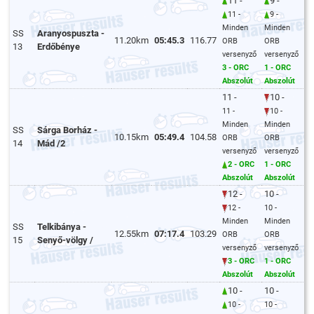
11 -
9 -
11 -
9 -
Minden
Minden
SS
Aranyospuszta -
11.20km
05:45.3
116.77
ORB
ORB
13
Erdőbénye
versenyző
versenyző
3 - ORC
1 - ORC
Abszolút
Abszolút
11 -
10 -
11 -
10 -
Minden
Minden
SS
Sárga Borház -
10.15km
05:49.4
104.58
ORB
ORB
14
Mád /2
versenyző
versenyző
2 - ORC
1 - ORC
Abszolút
Abszolút
12 -
10 -
12 -
10 -
Minden
Minden
SS
Telkibánya -
12.55km
07:17.4
103.29
ORB
ORB
15
Senyő-völgy /
versenyző
versenyző
3 - ORC
1 - ORC
Abszolút
Abszolút
10 -
10 -
10 -
10 -