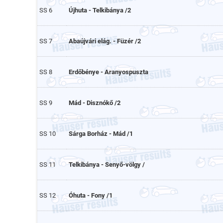
SS 6
Újhuta - Telkibánya /2
SS 7
Abaújvári elág. - Füzér /2
SS 8
Erdőbénye - Aranyospuszta
SS 9
Mád - Disznókő /2
SS 10
Sárga Borház - Mád /1
SS 11
Telkibánya - Senyő-völgy /
SS 12
Óhuta - Fony /1