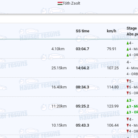
Tóth Zsolt
Stage
SS time
km/h
Abs.p
4 -
4.10km
03:04.7
79.91
4 - M
4 - O
4 -
25.15km
14:04.2
107.25
4 - Mi
4 - ORB
5 -
16.40km
08:34.3
114.80
5 - M
5 - O
3 -
11.20km
05:25.2
123.99
3 - M
3 - O
4 -
10.15km
05:43.3
106.44
4 - M
4 - O