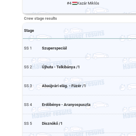
#4
Kazár Miklós
Crew stage results
Stage
SS 1
Szuperspeciál
SS 2
Újhuta - Telkibánya /1
SS 3
Abaújvári elág. - Füzér /1
SS 4
Erdőbénye - Aranyospuszta
SS 5
Disznókő /1