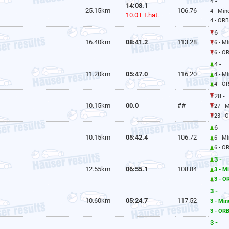
4 -
14:08.1
25.15km
106.76
4 - Mi
10.0 FT.hat.
4 - ORB
6 -
16.40km
08:41.2
113.28
6 - M
6 - O
4 -
11.20km
05:47.0
116.20
4 - M
4 - O
28 -
10.15km
00.0
##
27 - 
23 - 
6 -
10.15km
05:42.4
106.72
6 - M
6 - O
3 -
12.55km
06:55.1
108.84
3 - M
3 - O
3 -
10.60km
05:24.7
117.52
3 - Mi
3 - OR
3 -