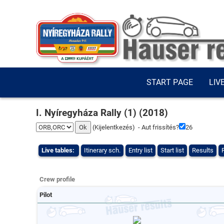
START PAGE
LIV
I. Nyíregyháza Rally (1) (2018)
(
Kijelentkezés
) - Aut frissítés?
25
Live tables:
Itinerary sch.
Entry list
Start list
Results
Crew profile
Pilot