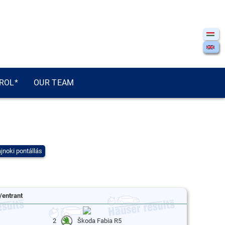
ROL*
OUR TEAM
jnoki pontállás
/entrant
2
Škoda Fabia R5