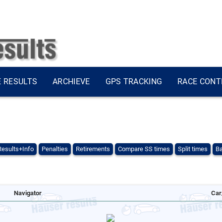
E RESULTS
ARCHIEVE
GPS TRACKING
RACE CONT
Results+Info
Penalties
Retirements
Compare SS times
Split times
Ba
Navigator
Car