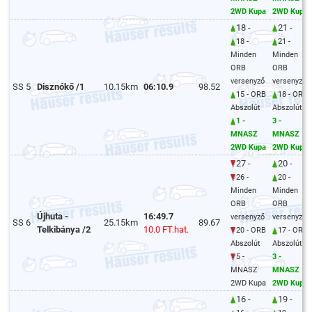
2WD Kupa
2WD Kupa
18 -
21 -
18 -
21 -
Minden
Minden
ORB
ORB
versenyző
versenyző
SS 5
Disznókő /1
10.15km
06:10.9
98.52
15 - ORB
18 - ORB
Abszolút
Abszolút
1 -
3 -
MNASZ
MNASZ
2WD Kupa
2WD Kupa
27 -
20 -
26 -
20 -
Minden
Minden
ORB
ORB
Újhuta -
16:49.7
versenyző
versenyző
SS 6
25.15km
89.67
Telkibánya /2
10.0 FT.hat.
20 - ORB
17 - ORB
Abszolút
Abszolút
5 -
3 -
MNASZ
MNASZ
2WD Kupa
2WD Kupa
16 -
19 -