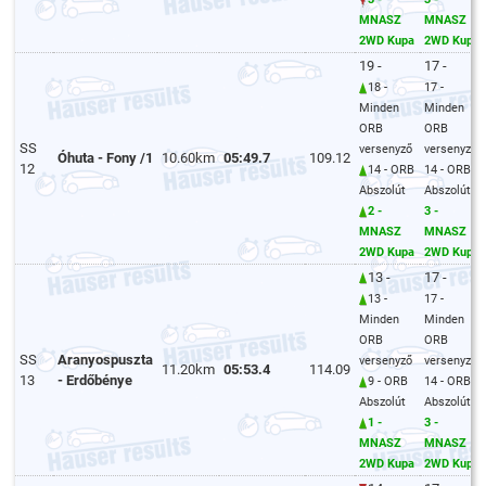
MNASZ
MNASZ
2WD Kupa
2WD Kupa
19 -
17 -
18 -
17 -
Minden
Minden
ORB
ORB
SS
versenyző
versenyző
Óhuta - Fony /1
10.60km
05:49.7
109.12
12
14 - ORB
14 - ORB
Abszolút
Abszolút
2 -
3 -
MNASZ
MNASZ
2WD Kupa
2WD Kupa
13 -
17 -
13 -
17 -
Minden
Minden
ORB
ORB
SS
Aranyospuszta
versenyző
versenyző
11.20km
05:53.4
114.09
13
- Erdőbénye
9 - ORB
14 - ORB
Abszolút
Abszolút
1 -
3 -
MNASZ
MNASZ
2WD Kupa
2WD Kupa