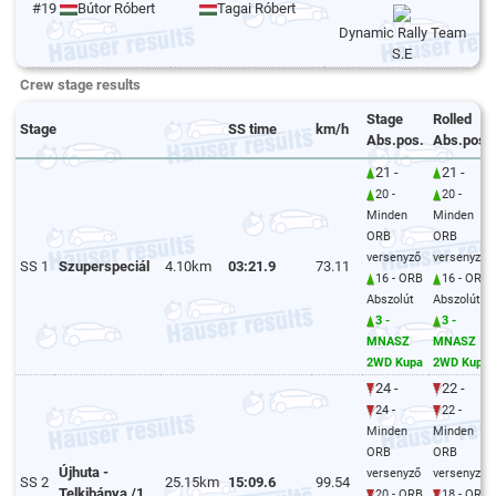
#19
Bútor Róbert
Tagai Róbert
Dynamic Rally Team
S.E
Crew stage results
Stage
Rolled
Stage
SS time
km/h
Abs.pos.
Abs.pos.
21 -
21 -
20 -
20 -
Minden
Minden
ORB
ORB
versenyző
versenyző
SS 1
Szuperspeciál
4.10km
03:21.9
73.11
16 - ORB
16 - ORB
Abszolút
Abszolút
3 -
3 -
MNASZ
MNASZ
2WD Kupa
2WD Kupa
24 -
22 -
24 -
22 -
Minden
Minden
ORB
ORB
Újhuta -
versenyző
versenyző
SS 2
25.15km
15:09.6
99.54
Telkibánya /1
20 - ORB
18 - ORB