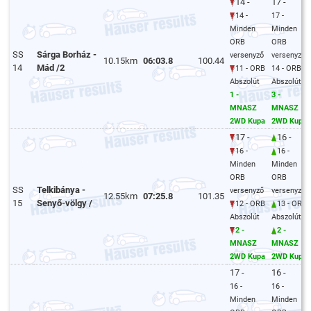
14 -
17 -
14 -
17 -
Minden
Minden
ORB
ORB
SS
Sárga Borház -
versenyző
versenyző
10.15km
06:03.8
100.44
14
Mád /2
11 - ORB
14 - ORB
Abszolút
Abszolút
1 -
3 -
MNASZ
MNASZ
2WD Kupa
2WD Kupa
17 -
16 -
16 -
16 -
Minden
Minden
ORB
ORB
SS
Telkibánya -
versenyző
versenyző
12.55km
07:25.8
101.35
15
Senyő-völgy /
12 - ORB
13 - ORB
Abszolút
Abszolút
2 -
2 -
MNASZ
MNASZ
2WD Kupa
2WD Kupa
17 -
16 -
16 -
16 -
Minden
Minden