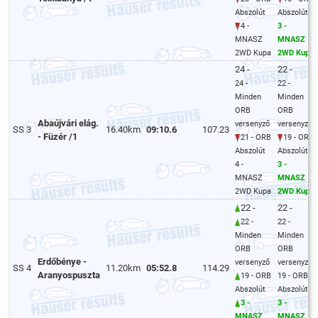
Abszolút
Abszolút
4 -
3 -
MNASZ
MNASZ
2WD Kupa
2WD Kupa
24 -
22 -
24 -
22 -
Minden
Minden
ORB
ORB
Abaújvári elág.
versenyző
versenyző
SS 3
16.40km
09:10.6
107.23
- Füzér /1
21 - ORB
19 - ORB
Abszolút
Abszolút
4 -
3 -
MNASZ
MNASZ
2WD Kupa
2WD Kupa
22 -
22 -
22 -
22 -
Minden
Minden
ORB
ORB
Erdőbénye -
versenyző
versenyző
SS 4
11.20km
05:52.8
114.29
Aranyospuszta
19 - ORB
19 - ORB
Abszolút
Abszolút
3 -
3 -
MNASZ
MNASZ