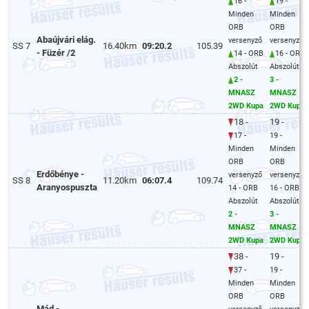
16 -
19 -
Minden
Minden
ORB
ORB
Abaújvári elág.
versenyző
versenyző
SS 7
16.40km
09:20.2
105.39
- Füzér /2
14 - ORB
16 - ORB
Abszolút
Abszolút
2 -
3 -
MNASZ
MNASZ
2WD Kupa
2WD Kupa
18 -
19 -
17 -
19 -
Minden
Minden
ORB
ORB
Erdőbénye -
versenyző
versenyző
SS 8
11.20km
06:07.4
109.74
Aranyospuszta
14 - ORB
16 - ORB
Abszolút
Abszolút
2 -
3 -
MNASZ
MNASZ
2WD Kupa
2WD Kupa
38 -
19 -
37 -
19 -
Minden
Minden
ORB
ORB
Mád -