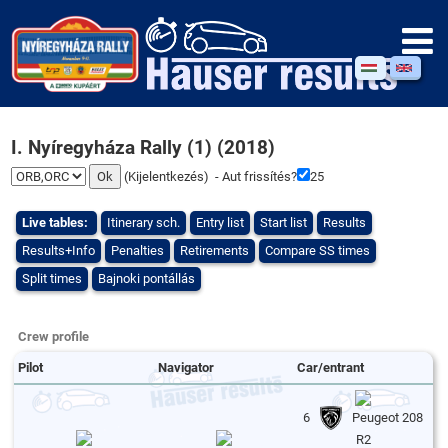
I. Nyíregyháza Rally (1) (2018)
(
Kijelentkezés
) - Aut frissítés?
25
Live tables:
Itinerary sch.
Entry list
Start list
Results
Results+Info
Penalties
Retirements
Compare SS times
Split times
Bajnoki pontállás
Crew profile
Pilot
Navigator
Car/entrant
6
Peugeot 208
R2