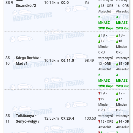
versenyző
versenyző
SS 9
10.15km
00.0
##
Disznókő /2
13 - ORB
16 - ORB
Abszolút
Abszolút
2 -
3 -
MNASZ
MNASZ
2WD Kupa
2WD Kupa
18 -
18 -
17 -
18 -
Minden
Minden
ORB
ORB
SS
Sárga Borház -
versenyző
versenyző
10.15km
06:11.0
98.49
10
Mád /1
13 - ORB
15 - ORB
Abszolút
Abszolút
2 -
3 -
MNASZ
MNASZ
2WD Kupa
2WD Kupa
19 -
17 -
19 -
17 -
Minden
Minden
ORB
ORB
SS
Telkibánya -
versenyző
versenyző
12.55km
07:29.4
100.53
11
Senyő-völgy /
15 - ORB
14 - ORB
Abszolút
Abszolút
3 -
3 -