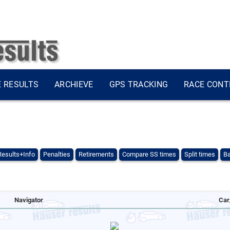
E RESULTS
ARCHIEVE
GPS TRACKING
RACE CONT
Results+Info
Penalties
Retirements
Compare SS times
Split times
Ba
Navigator
Car