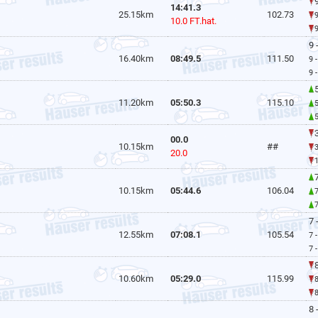
9
14:41.3
25.15km
102.73
10.0 FT.hat.
9 
16.40km
08:49.5
111.50
9 
9 
5
11.20km
05:50.3
115.10
00.0
10.15km
##
20.0
7
10.15km
05:44.6
106.04
7 
12.55km
07:08.1
105.54
7 
7 
8
10.60km
05:29.0
115.99
8 