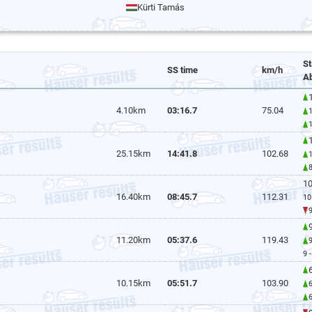
Kürti Tamás
S
SS time
km/h
Ab
4.10km
03:16.7
75.04
25.15km
14:41.8
102.68
10
16.40km
08:45.7
112.31
10
9
11.20km
05:37.6
119.43
9 
6
10.15km
05:51.7
103.90