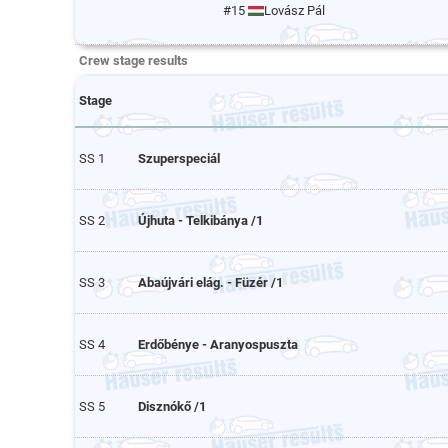
#15
Lovász Pál
Crew stage results
Stage
SS 1
Szuperspeciál
SS 2
Újhuta - Telkibánya /1
SS 3
Abaújvári elág. - Füzér /1
SS 4
Erdőbénye - Aranyospuszta
SS 5
Disznókő /1