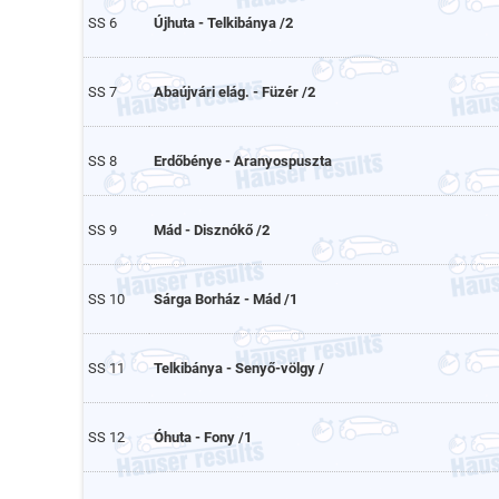
SS 6
Újhuta - Telkibánya /2
SS 7
Abaújvári elág. - Füzér /2
SS 8
Erdőbénye - Aranyospuszta
SS 9
Mád - Disznókő /2
SS 10
Sárga Borház - Mád /1
SS 11
Telkibánya - Senyő-völgy /
SS 12
Óhuta - Fony /1