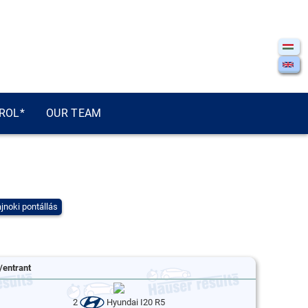
ROL*
OUR TEAM
jnoki pontállás
/entrant
2
Hyundai I20 R5