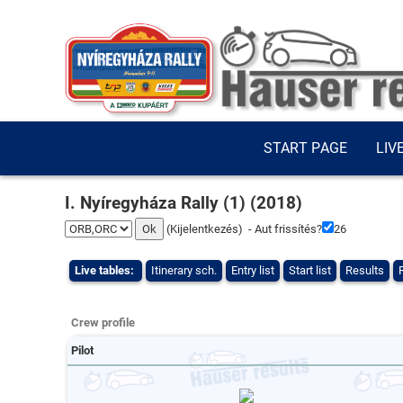
START PAGE
LIV
I. Nyíregyháza Rally (1) (2018)
(
Kijelentkezés
) - Aut frissítés?
25
Live tables:
Itinerary sch.
Entry list
Start list
Results
Crew profile
Pilot