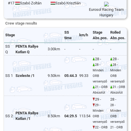
#17
Szabó Zoltán
Szabó Krisztián
Eurosol Racing Team
Hungary
Crew stage results
SS
Stage
Rolled
Stage
km/h
time
Abs.pos.
Abs.pos.
SS
PENTA Rallye
3.00km
-
-
-
-
Q
Katlan Q
28 -
28 -
28 -
28 -
Minden
Minden
SS 1
Szeleste /1
9.50km
05:44.3
99.33
ORB
ORB
versenyző
versenyző
21 - ORB
21 - ORB
Abszolút
Abszolút
29 -
28 -
29 -
28 -
Minden
Minden
PENTA Rallye
SS 2
8.50km
04:29.5
113.54
ORB
ORB
Katlan /1
versenyző
versenyző
22 - ORB
21 - ORB