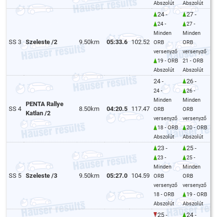
Abszolút
Abszolút
24 -
27 -
24 -
27 -
Minden
Minden
SS 3
Szeleste /2
9.50km
05:33.6
102.52
ORB
ORB
versenyző
versenyző
19 - ORB
21 - ORB
Abszolút
Abszolút
24 -
26 -
24 -
26 -
Minden
Minden
PENTA Rallye
SS 4
8.50km
04:20.5
117.47
ORB
ORB
Katlan /2
versenyző
versenyző
18 - ORB
20 - ORB
Abszolút
Abszolút
23 -
25 -
23 -
25 -
Minden
Minden
SS 5
Szeleste /3
9.50km
05:27.0
104.59
ORB
ORB
versenyző
versenyző
18 - ORB
19 - ORB
Abszolút
Abszolút
25 -
24 -