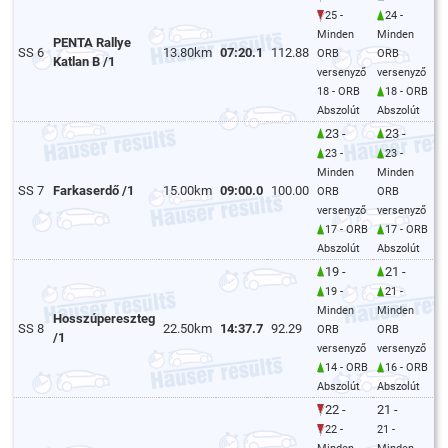
25 -
24 -
Minden
Minden
PENTA Rallye
SS 6
13.80km
07:20.1
112.88
ORB
ORB
Katlan B /1
versenyző
versenyző
18 - ORB
18 - ORB
Abszolút
Abszolút
23 -
23 -
23 -
23 -
Minden
Minden
SS 7
Farkaserdő /1
15.00km
09:00.0
100.00
ORB
ORB
versenyző
versenyző
17 - ORB
17 - ORB
Abszolút
Abszolút
19 -
21 -
19 -
21 -
Minden
Minden
Hosszúpereszteg
SS 8
22.50km
14:37.7
92.29
ORB
ORB
/1
versenyző
versenyző
14 - ORB
16 - ORB
Abszolút
Abszolút
22 -
21 -
22 -
21 -