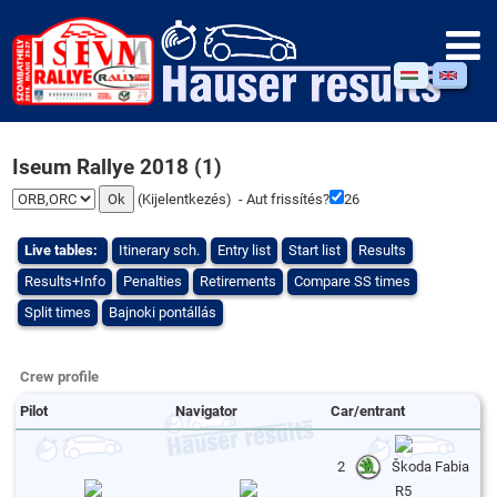
Iseum Rallye 2018 (1)
(
Kijelentkezés
) - Aut frissítés?
25
Live tables:
Itinerary sch.
Entry list
Start list
Results
Results+Info
Penalties
Retirements
Compare SS times
Split times
Bajnoki pontállás
Crew profile
Pilot
Navigator
Car/entrant
2
Škoda Fabia
R5