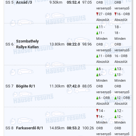
SS 5
Acsád /3
9.50km
05:52.4
97.05
ORB
ORB
versenyző
versenyző
27 - ORB
16 - ORB
Abszolút
Abszolút
11 -
18 -
11 -
18 -
Minden
Minden
Szombathely
SS 6
13.80km
08:22.0
98.96
ORB
ORB
Rallye Katlan
versenyző
versenyző
11 - ORB
16 - ORB
Abszolút
Abszolút
6 -
13 -
6 -
13 -
Minden
Minden
SS 7
Bögöte R/1
11.30km
07:42.0
88.05
ORB
ORB
versenyző
versenyző
6 - ORB
12 - ORB
Abszolút
Abszolút
14 -
12 -
14 -
12 -
Minden
Minden
SS 8
Farkaserdő R/1
14.85km
08:53.2
100.26
ORB
ORB
versenyző
versenyző