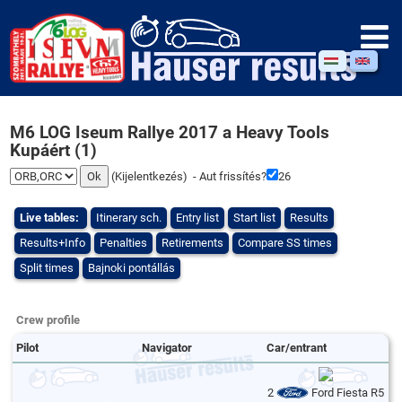
M6 LOG Iseum Rallye 2017 a Heavy Tools
Kupáért (1)
(
Kijelentkezés
) - Aut frissítés?
25
Live tables:
Itinerary sch.
Entry list
Start list
Results
Results+Info
Penalties
Retirements
Compare SS times
Split times
Bajnoki pontállás
Crew profile
Pilot
Navigator
Car/entrant
2
Ford Fiesta R5