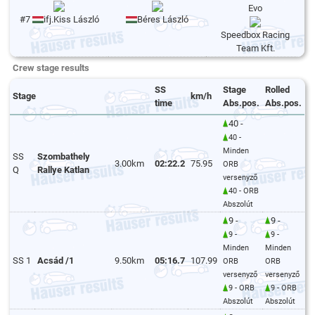
Evo
#7
ifj.Kiss László
Béres László
Speedbox Racing
Team Kft.
Crew stage results
SS
Stage
Rolled
Stage
km/h
time
Abs.pos.
Abs.pos.
40 -
40 -
Minden
SS
Szombathely
3.00km
02:22.2
75.95
ORB
Q
Rallye Katlan
versenyző
40 - ORB
Abszolút
9 -
9 -
9 -
9 -
Minden
Minden
SS 1
Acsád /1
9.50km
05:16.7
107.99
ORB
ORB
versenyző
versenyző
9 - ORB
9 - ORB
Abszolút
Abszolút