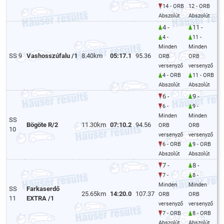
14 - ORB
12 - ORB
Abszolút
Abszolút
4 -
11 -
4 -
11 -
Minden
Minden
SS 9
Vashosszúfalu /1
8.40km
05:17.1
95.36
ORB
ORB
versenyző
versenyző
4 - ORB
11 - ORB
Abszolút
Abszolút
6 -
9 -
6 -
9 -
Minden
Minden
SS
Bögöte R/2
11.30km
07:10.2
94.56
ORB
ORB
10
versenyző
versenyző
6 - ORB
9 - ORB
Abszolút
Abszolút
7 -
8 -
7 -
8 -
Minden
Minden
SS
Farkaserdő
25.65km
14:20.0
107.37
ORB
ORB
11
EXTRA /1
versenyző
versenyző
7 - ORB
8 - ORB
Abszolút
Abszolút