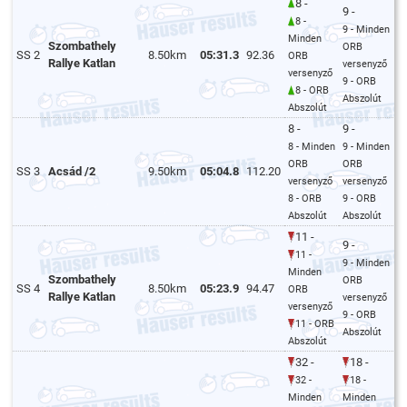
8 -
9 -
8 -
9 - Minden
Minden
Szombathely
ORB
SS 2
8.50km
05:31.3
92.36
ORB
Rallye Katlan
versenyző
versenyző
9 - ORB
8 - ORB
Abszolút
Abszolút
8 -
9 -
8 - Minden
9 - Minden
ORB
ORB
SS 3
Acsád /2
9.50km
05:04.8
112.20
versenyző
versenyző
8 - ORB
9 - ORB
Abszolút
Abszolút
11 -
9 -
11 -
9 - Minden
Minden
Szombathely
ORB
SS 4
8.50km
05:23.9
94.47
ORB
Rallye Katlan
versenyző
versenyző
9 - ORB
11 - ORB
Abszolút
Abszolút
32 -
18 -
32 -
18 -
Minden
Minden