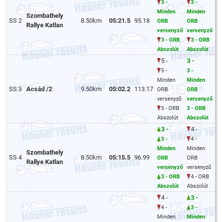
3 -
3 -
Minden
Minden
Szombathely
SS 2
8.50km
05:21.5
95.18
ORB
ORB
Rallye Katlan
versenyző
versenyző
3 - ORB
3 - ORB
Abszolút
Abszolút
5 -
3 -
5 -
3 -
Minden
Minden
SS 3
Acsád /2
9.50km
05:02.2
113.17
ORB
ORB
versenyző
versenyző
5 - ORB
3 - ORB
Abszolút
Abszolút
3 -
4 -
3 -
4 -
Minden
Minden
Szombathely
SS 4
8.50km
05:15.5
96.99
ORB
ORB
Rallye Katlan
versenyző
versenyző
3 - ORB
4 - ORB
Abszolút
Abszolút
4 -
3 -
4 -
3 -
Minden
Minden