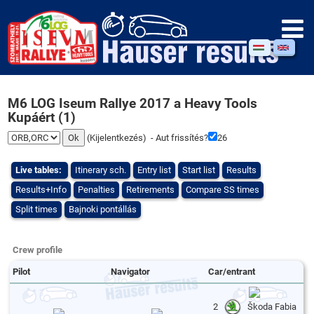
M6 LOG Iseum Rallye 2017 a Heavy Tools
Kupáért (1)
(
Kijelentkezés
) - Aut frissítés?
25
Live tables:
Itinerary sch.
Entry list
Start list
Results
Results+Info
Penalties
Retirements
Compare SS times
Split times
Bajnoki pontállás
Crew profile
Pilot
Navigator
Car/entrant
2
Škoda Fabia