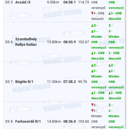
SS 5
Acsád /3
9.50km
04:58.1
114.73
ORB
ORB
versenyző
versenyző
4 - ORB
3 - ORB
Abszolút
Abszolút
3 -
3 -
3 -
3 -
Minden
Minden
Szombathely
SS 6
13.80km
08:03.9
102.67
ORB
ORB
Rallye Katlan
versenyző
versenyző
3 - ORB
3 - ORB
Abszolút
Abszolút
2 -
2 -
2 -
2 -
Minden
Minden
SS 7
Bögöte R/1
11.30km
07:28.2
90.76
ORB
ORB
versenyző
versenyző
2 - ORB
2 - ORB
Abszolút
Abszolút
6 -
2 -
6 -
2 -
Minden
Minden
SS 8
Farkaserdő R/1
14.85km
08:36.0
103.60
ORB
ORB
versenyző
versenyző