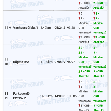
6 - ORB
2 - ORB
Abszolút
Abszolút
9 -
3 -
9 -
3 -
Minden
Minden
SS 9
Vashosszúfalu /1
8.40km
05:24.2
93.28
ORB
ORB
versenyző
versenyző
9 - ORB
3 - ORB
Abszolút
Abszolút
2 -
3 -
2 -
3 -
Minden
Minden
SS
Bögöte R/2
11.30km
07:03.9
95.97
ORB
ORB
10
versenyző
versenyző
2 - ORB
3 - ORB
Abszolút
Abszolút
5 -
3 -
5 -
3 -
Minden
Minden
SS
Farkaserdő
25.65km
14:08.3
108.85
ORB
ORB
11
EXTRA /1
versenyző
versenyző
5 - ORB
3 - ORB
Abszolút
Abszolút