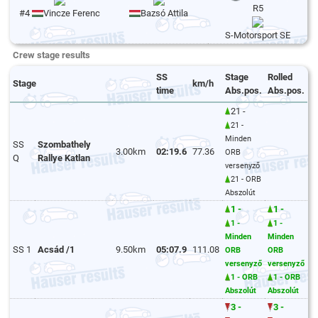
R5
#4
Vincze Ferenc
Bazsó Attila
S-Motorsport SE
Crew stage results
SS
Stage
Rolled
Stage
km/h
time
Abs.pos.
Abs.pos.
21 -
21 -
Minden
SS
Szombathely
3.00km
02:19.6
77.36
ORB
Q
Rallye Katlan
versenyző
21 - ORB
Abszolút
1 -
1 -
1 -
1 -
Minden
Minden
SS 1
Acsád /1
9.50km
05:07.9
111.08
ORB
ORB
versenyző
versenyző
1 - ORB
1 - ORB
Abszolút
Abszolút
3 -
3 -