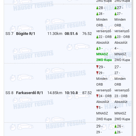
2WD Kupa
2WD Kupa
28 -
27 -
28 -
27 -
Minden
Minden
ORB
ORB
versenyző
versenyző
SS 7
Bögöte R/1
11.30km
08:51.6
76.52
22 - ORB
23 - ORB
Abszolút
Abszolút
3 -
4 -
MNASZ
MNASZ
2WD Kupa
2WD Kupa
29 -
27 -
29 -
27 -
Minden
Minden
ORB
ORB
versenyző
versenyző
SS 8
Farkaserdő R/1
14.85km
10:10.8
87.52
24 - ORB
23 - ORB
Abszolút
Abszolút
5 -
4 -
MNASZ
MNASZ
2WD Kupa
2WD Kupa
29 -
26 -
29 -
26 -