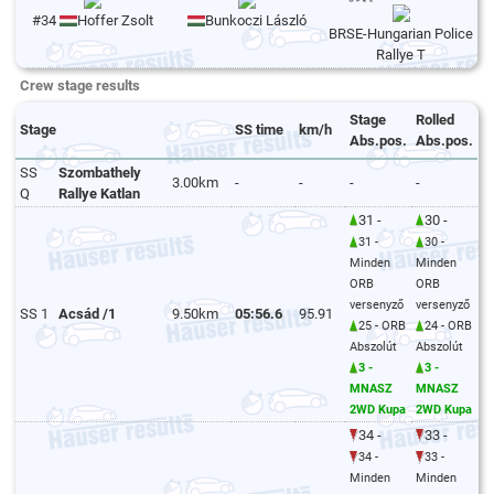
#34
Hoffer Zsolt
Bunkoczi László
BRSE-Hungarian Police
Rallye T
Crew stage results
Stage
Rolled
Stage
SS time
km/h
Abs.pos.
Abs.pos.
SS
Szombathely
3.00km
-
-
-
-
Q
Rallye Katlan
31 -
30 -
31 -
30 -
Minden
Minden
ORB
ORB
versenyző
versenyző
SS 1
Acsád /1
9.50km
05:56.6
95.91
25 - ORB
24 - ORB
Abszolút
Abszolút
3 -
3 -
MNASZ
MNASZ
2WD Kupa
2WD Kupa
34 -
33 -
34 -
33 -
Minden
Minden