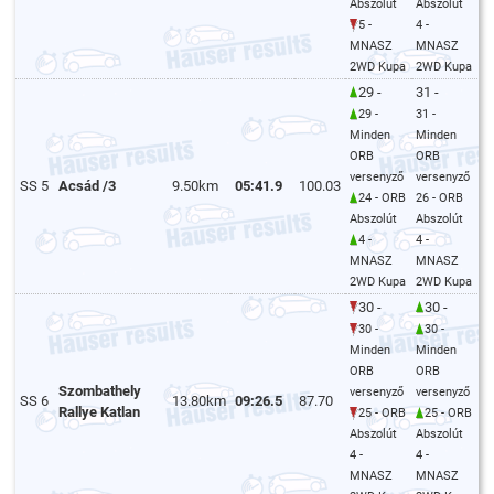
Abszolút
Abszolút
5 -
4 -
MNASZ
MNASZ
2WD Kupa
2WD Kupa
29 -
31 -
29 -
31 -
Minden
Minden
ORB
ORB
versenyző
versenyző
SS 5
Acsád /3
9.50km
05:41.9
100.03
24 - ORB
26 - ORB
Abszolút
Abszolút
4 -
4 -
MNASZ
MNASZ
2WD Kupa
2WD Kupa
30 -
30 -
30 -
30 -
Minden
Minden
ORB
ORB
Szombathely
versenyző
versenyző
SS 6
13.80km
09:26.5
87.70
Rallye Katlan
25 - ORB
25 - ORB
Abszolút
Abszolút
4 -
4 -
MNASZ
MNASZ