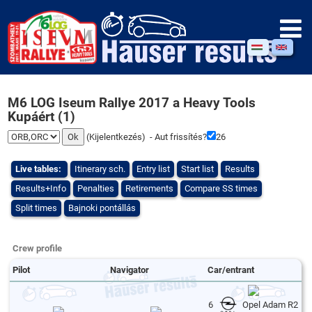
M6 LOG Iseum Rallye 2017 a Heavy Tools
Kupáért (1)
(
Kijelentkezés
) - Aut frissítés?
25
Live tables:
Itinerary sch.
Entry list
Start list
Results
Results+Info
Penalties
Retirements
Compare SS times
Split times
Bajnoki pontállás
Crew profile
Pilot
Navigator
Car/entrant
6
Opel Adam R2