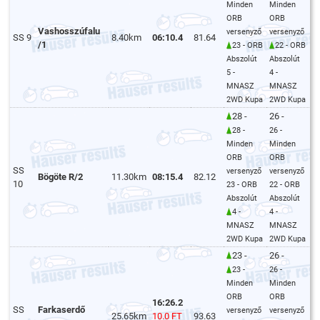
Minden
Minden
ORB
ORB
Vashosszúfalu
versenyző
versenyző
SS 9
8.40km
06:10.4
81.64
/1
23 - ORB
22 - ORB
Abszolút
Abszolút
5 -
4 -
MNASZ
MNASZ
2WD Kupa
2WD Kupa
28 -
26 -
28 -
26 -
Minden
Minden
ORB
ORB
SS
versenyző
versenyző
Bögöte R/2
11.30km
08:15.4
82.12
10
23 - ORB
22 - ORB
Abszolút
Abszolút
4 -
4 -
MNASZ
MNASZ
2WD Kupa
2WD Kupa
23 -
26 -
23 -
26 -
Minden
Minden
ORB
ORB
16:26.2
SS
Farkaserdő
versenyző
versenyző
25.65km
10.0 FT
93.63