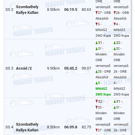
ORB
ORB
Szombathely
versenyző
versenyző
SS 2
8.50km
06:19.5
80.63
Rallye Katlan
27 - ORB
26 - ORB
Abszolút
Abszolút
5 -
4 -
MNASZ
MNASZ
2WD Kupa
2WD Kupa
31 -
32 -
31 -
32 -
Minden
Minden
ORB
ORB
versenyző
versenyző
SS 3
Acsád /2
9.50km
05:45.2
99.07
25 - ORB
26 - ORB
Abszolút
Abszolút
3 -
4 -
MNASZ
MNASZ
2WD Kupa
2WD Kupa
32 -
31 -
32 -
31 -
Minden
Minden
ORB
ORB
Szombathely
versenyző
versenyző
SS 4
8.50km
06:09.8
82.75
Rallye Katlan
27 - ORB
26 - ORB