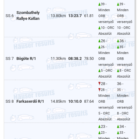
39 -
39 -
Minden
Minden
Szombathely
SS 6
13.80km
13:23.7
61.81
ORB
ORB
Rallye Katlan
versenyző
versenyző
10 - ORC
10 - ORC
Abszolút
Abszolút
26 -
36 -
26 -
35 -
Minden
Minden
SS 7
Bögöte R/1
11.30km
08:38.2
78.50
ORB
ORB
versenyző
versenyző
5 - ORC
8 - ORC
Abszolút
Abszolút
28 -
36 -
28 -
35 -
Minden
Minden
SS 8
Farkaserdő R/1
14.85km
10:10.0
87.64
ORB
ORB
versenyző
versenyző
5 - ORC
8 - ORC
Abszolút
Abszolút
23 -
34 -
23 -
33 -
Minden
Minden