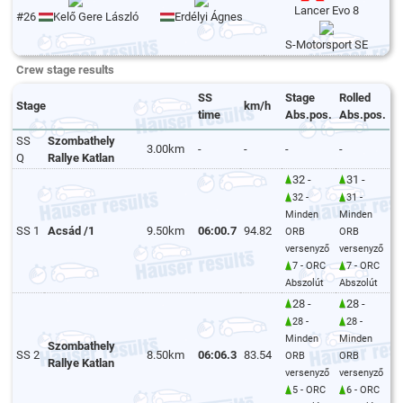
Lancer Evo 8
#26
Kelő Gere László Latyak
Erdélyi Ágnes
S-Motorsport SE
Crew stage results
SS
Stage
Rolled
Stage
km/h
time
Abs.pos.
Abs.pos.
SS
Szombathely
3.00km
-
-
-
-
Q
Rallye Katlan
32 -
31 -
32 -
31 -
Minden
Minden
SS 1
Acsád /1
9.50km
06:00.7
94.82
ORB
ORB
versenyző
versenyző
7 - ORC
7 - ORC
Abszolút
Abszolút
28 -
28 -
28 -
28 -
Minden
Minden
Szombathely
SS 2
8.50km
06:06.3
83.54
ORB
ORB
Rallye Katlan
versenyző
versenyző
5 - ORC
6 - ORC