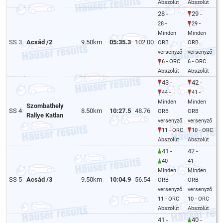
Abszolút
Abszolút
28 -
29 -
28 -
29 -
Minden
Minden
SS 3
Acsád /2
9.50km
05:35.3
102.00
ORB
ORB
versenyző
versenyző
6 - ORC
6 - ORC
Abszolút
Abszolút
43 -
42 -
44 -
41 -
Minden
Minden
Szombathely
SS 4
8.50km
10:27.5
48.76
ORB
ORB
Rallye Katlan
versenyző
versenyző
11 - ORC
10 - ORC
Abszolút
Abszolút
41 -
42 -
40 -
41 -
Minden
Minden
SS 5
Acsád /3
9.50km
10:04.9
56.54
ORB
ORB
versenyző
versenyző
11 - ORC
10 - ORC
Abszolút
Abszolút
41 -
40 -