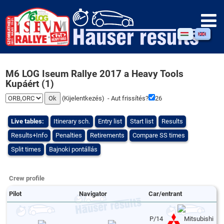
M6 LOG Iseum Rallye 2017 a Heavy Tools
Kupáért (1)
(
Kijelentkezés
) - Aut frissítés?
26
Live tables:
Itinerary sch.
Entry list
Start list
Results
Results+Info
Penalties
Retirements
Compare SS times
Split times
Bajnoki pontállás
Crew profile
Pilot
Navigator
Car/entrant
P/14
Mitsubishi