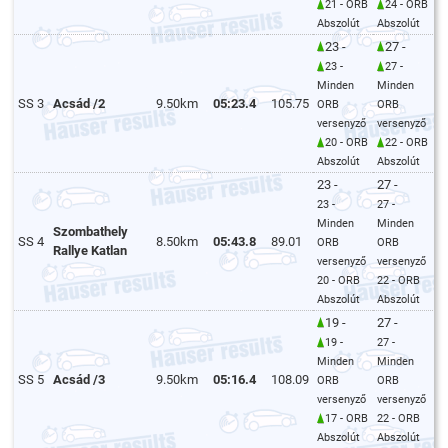
21 - ORB
24 - ORB
Abszolút
Abszolút
23 -
27 -
23 -
27 -
Minden
Minden
SS 3
Acsád /2
9.50km
05:23.4
105.75
ORB
ORB
versenyző
versenyző
20 - ORB
22 - ORB
Abszolút
Abszolút
23 -
27 -
23 -
27 -
Minden
Minden
Szombathely
SS 4
8.50km
05:43.8
89.01
ORB
ORB
Rallye Katlan
versenyző
versenyző
20 - ORB
22 - ORB
Abszolút
Abszolút
19 -
27 -
19 -
27 -
Minden
Minden
SS 5
Acsád /3
9.50km
05:16.4
108.09
ORB
ORB
versenyző
versenyző
17 - ORB
22 - ORB
Abszolút
Abszolút