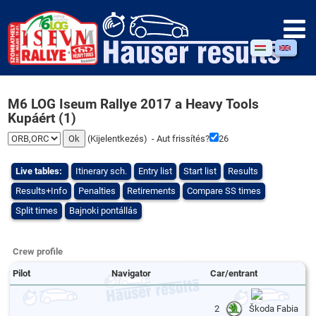
M6 LOG Iseum Rallye 2017 a Heavy Tools
Kupáért (1)
(
Kijelentkezés
) - Aut frissítés?
25
Live tables:
Itinerary sch.
Entry list
Start list
Results
Results+Info
Penalties
Retirements
Compare SS times
Split times
Bajnoki pontállás
Crew profile
Pilot
Navigator
Car/entrant
2
Škoda Fabia