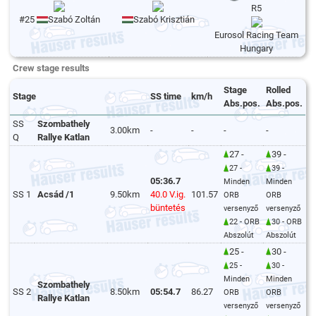
R5
#25
Szabó Zoltán
Szabó Krisztián
Eurosol Racing Team
Hungary
Crew stage results
Stage
Rolled
Stage
SS time
km/h
Abs.pos.
Abs.pos.
SS
Szombathely
3.00km
-
-
-
-
Q
Rallye Katlan
27 -
39 -
27 -
39 -
05:36.7
Minden
Minden
SS 1
Acsád /1
9.50km
40.0 V.ig.
101.57
ORB
ORB
büntetés
versenyző
versenyző
22 - ORB
30 - ORB
Abszolút
Abszolút
25 -
30 -
25 -
30 -
Minden
Minden
Szombathely
SS 2
8.50km
05:54.7
86.27
ORB
ORB
Rallye Katlan
versenyző
versenyző