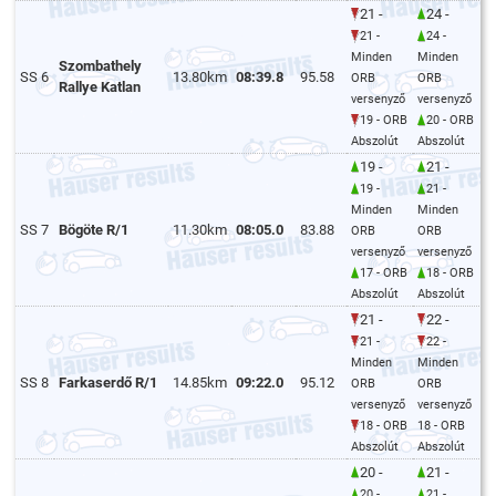
21 -
24 -
21 -
24 -
Minden
Minden
Szombathely
SS 6
13.80km
08:39.8
95.58
ORB
ORB
Rallye Katlan
versenyző
versenyző
19 - ORB
20 - ORB
Abszolút
Abszolút
19 -
21 -
19 -
21 -
Minden
Minden
SS 7
Bögöte R/1
11.30km
08:05.0
83.88
ORB
ORB
versenyző
versenyző
17 - ORB
18 - ORB
Abszolút
Abszolút
21 -
22 -
21 -
22 -
Minden
Minden
SS 8
Farkaserdő R/1
14.85km
09:22.0
95.12
ORB
ORB
versenyző
versenyző
18 - ORB
18 - ORB
Abszolút
Abszolút
20 -
21 -
20 -
21 -