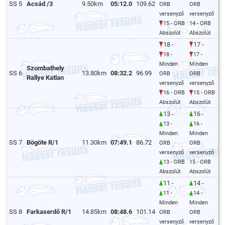
SS 5
Acsád /3
9.50km
05:12.0
109.62
ORB
ORB
versenyző
versenyző
15 - ORB
14 - ORB
Abszolút
Abszolút
18 -
17 -
18 -
17 -
Minden
Minden
Szombathely
SS 6
13.80km
08:32.2
96.99
ORB
ORB
Rallye Katlan
versenyző
versenyző
16 - ORB
15 - ORB
Abszolút
Abszolút
13 -
16 -
13 -
16 -
Minden
Minden
SS 7
Bögöte R/1
11.30km
07:49.1
86.72
ORB
ORB
versenyző
versenyző
13 - ORB
15 - ORB
Abszolút
Abszolút
11 -
14 -
11 -
14 -
Minden
Minden
SS 8
Farkaserdő R/1
14.85km
08:48.6
101.14
ORB
ORB
versenyző
versenyző