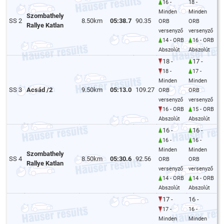
16 -
18 -
Minden
Minden
Szombathely
SS 2
8.50km
05:38.7
90.35
ORB
ORB
Rallye Katlan
versenyző
versenyző
14 - ORB
16 - ORB
Abszolút
Abszolút
18 -
17 -
18 -
17 -
Minden
Minden
SS 3
Acsád /2
9.50km
05:13.0
109.27
ORB
ORB
versenyző
versenyző
16 - ORB
15 - ORB
Abszolút
Abszolút
16 -
16 -
16 -
16 -
Minden
Minden
Szombathely
SS 4
8.50km
05:30.6
92.56
ORB
ORB
Rallye Katlan
versenyző
versenyző
14 - ORB
14 - ORB
Abszolút
Abszolút
17 -
16 -
17 -
16 -
Minden
Minden