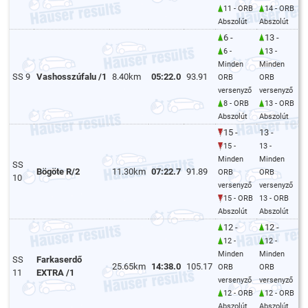
11 - ORB
14 - ORB
Abszolút
Abszolút
6 -
13 -
6 -
13 -
Minden
Minden
SS 9
Vashosszúfalu /1
8.40km
05:22.0
93.91
ORB
ORB
versenyző
versenyző
8 - ORB
13 - ORB
Abszolút
Abszolút
15 -
13 -
15 -
13 -
Minden
Minden
SS
Bögöte R/2
11.30km
07:22.7
91.89
ORB
ORB
10
versenyző
versenyző
15 - ORB
13 - ORB
Abszolút
Abszolút
12 -
12 -
12 -
12 -
Minden
Minden
SS
Farkaserdő
25.65km
14:38.0
105.17
ORB
ORB
11
EXTRA /1
versenyző
versenyző
12 - ORB
12 - ORB
Abszolút
Abszolút