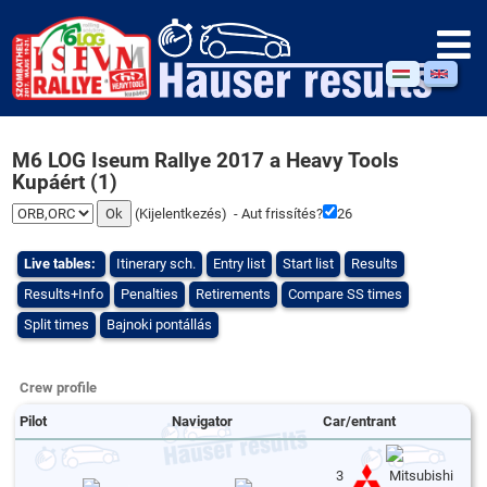
M6 LOG Iseum Rallye 2017 a Heavy Tools
Kupáért (1)
(
Kijelentkezés
) - Aut frissítés?
25
Live tables:
Itinerary sch.
Entry list
Start list
Results
Results+Info
Penalties
Retirements
Compare SS times
Split times
Bajnoki pontállás
Crew profile
Pilot
Navigator
Car/entrant
3
Mitsubishi