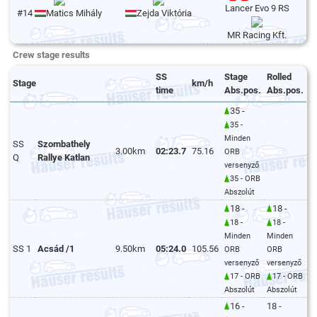
Lancer Evo 9 RS
#14
Matics Mihály
Zejda Viktória
MR Racing Kft.
Crew stage results
SS
Stage
Rolled
Stage
km/h
time
Abs.pos.
Abs.pos.
35 -
35 -
Minden
SS
Szombathely
3.00km
02:23.7
75.16
ORB
Q
Rallye Katlan
versenyző
35 - ORB
Abszolút
18 -
18 -
18 -
18 -
Minden
Minden
SS 1
Acsád /1
9.50km
05:24.0
105.56
ORB
ORB
versenyző
versenyző
17 - ORB
17 - ORB
Abszolút
Abszolút
16 -
18 -