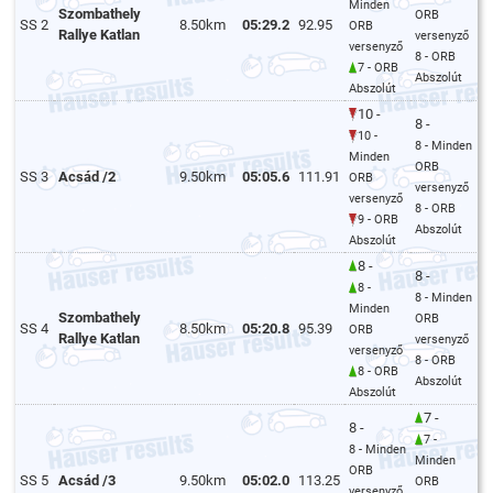
Minden
Szombathely
ORB
SS 2
8.50km
05:29.2
92.95
ORB
Rallye Katlan
versenyző
versenyző
8 - ORB
7 - ORB
Abszolút
Abszolút
10 -
8 -
10 -
8 - Minden
Minden
ORB
SS 3
Acsád /2
9.50km
05:05.6
111.91
ORB
versenyző
versenyző
8 - ORB
9 - ORB
Abszolút
Abszolút
8 -
8 -
8 -
8 - Minden
Minden
Szombathely
ORB
SS 4
8.50km
05:20.8
95.39
ORB
Rallye Katlan
versenyző
versenyző
8 - ORB
8 - ORB
Abszolút
Abszolút
7 -
8 -
7 -
8 - Minden
Minden
ORB
SS 5
Acsád /3
9.50km
05:02.0
113.25
ORB
versenyző