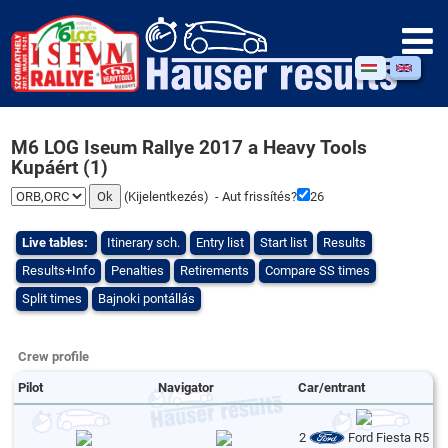
M6 LOG Iseum Rallye 2017 a Heavy Tools
Kupáért (1)
(
Kijelentkezés
) - Aut frissítés?
25
Live tables:
Itinerary sch.
Entry list
Start list
Results
Results+Info
Penalties
Retirements
Compare SS times
Split times
Bajnoki pontállás
Crew profile
Pilot
Navigator
Car/entrant
2
Ford Fiesta R5