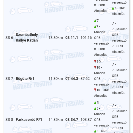
versenyző
8 - ORB
7 - ORB
Abszolút
Abszolút
7 -
7 -
7 -
7 - Minden
Minden
Szombathely
ORB
SS 6
13.80km
08:11.1
101.16
ORB
Rallye Katlan
versenyző
versenyző
7 - ORB
8 - ORB
Abszolút
Abszolút
10 -
7 -
10 -
7 - Minden
Minden
ORB
SS 7
Bögöte R/1
11.30km
07:44.3
87.62
ORB
versenyző
versenyző
7 - ORB
10 - ORB
Abszolút
Abszolút
5 -
7 -
5 -
7 - Minden
Minden
ORB
SS 8
Farkaserdő R/1
14.85km
08:34.7
103.87
ORB
versenyző
versenyző
7 - ORB
5 - ORB