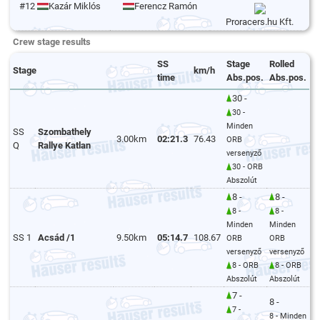
#12
Kazár Miklós
Ferencz Ramón
Proracers.hu Kft.
Crew stage results
SS
Stage
Rolled
Stage
km/h
time
Abs.pos.
Abs.pos.
30 -
30 -
Minden
SS
Szombathely
3.00km
02:21.3
76.43
ORB
Q
Rallye Katlan
versenyző
30 - ORB
Abszolút
8 -
8 -
8 -
8 -
Minden
Minden
SS 1
Acsád /1
9.50km
05:14.7
108.67
ORB
ORB
versenyző
versenyző
8 - ORB
8 - ORB
Abszolút
Abszolút
7 -
8 -
7 -
8 - Minden