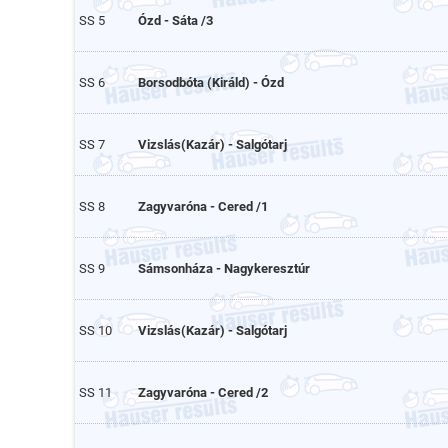
SS 5
Ózd - Sáta /3
SS 6
Borsodbóta (Királd) - Ózd
SS 7
Vizslás(Kazár) - Salgótarj
SS 8
Zagyvaróna - Cered /1
SS 9
Sámsonháza - Nagykeresztúr
SS 10
Vizslás(Kazár) - Salgótarj
SS 11
Zagyvaróna - Cered /2