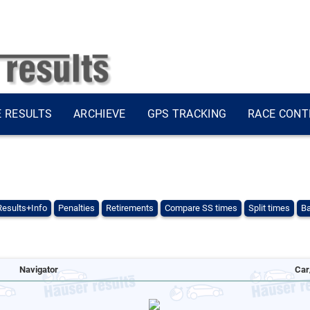
E RESULTS
ARCHIEVE
GPS TRACKING
RACE CONT
Results+Info
Penalties
Retirements
Compare SS times
Split times
Ba
Navigator
Car