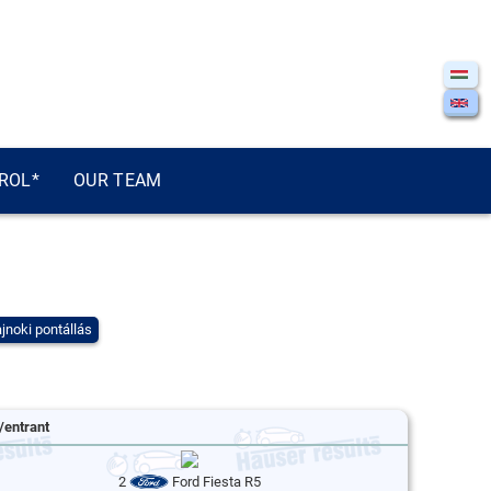
ROL*
OUR TEAM
jnoki pontállás
/entrant
2
Ford Fiesta R5