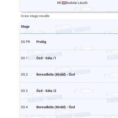
#8
Bodolai László
Crew stage results
Stage
SS PR
Prológ
SS 1
Ózd - Sáta /1
SS 2
Borsodbóta (Királd) - Ózd
SS 3
Ózd - Sáta /2
SS 4
Borsodbóta (Királd) - Ózd