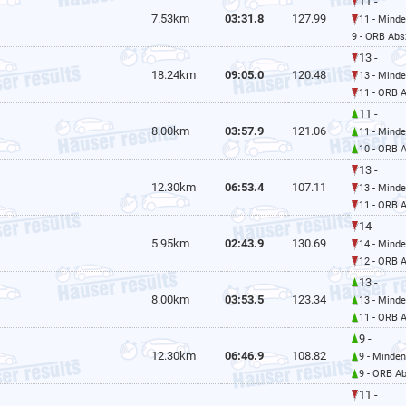
11 -
7.53km
03:31.8
127.99
11 - Mind
9 - ORB Abs
13 -
18.24km
09:05.0
120.48
13 - Mind
11 - ORB 
11 -
8.00km
03:57.9
121.06
11 - Mind
10 - ORB 
13 -
12.30km
06:53.4
107.11
13 - Mind
11 - ORB 
14 -
5.95km
02:43.9
130.69
14 - Mind
12 - ORB 
13 -
8.00km
03:53.5
123.34
13 - Mind
11 - ORB 
9 -
12.30km
06:46.9
108.82
9 - Minde
9 - ORB Ab
11 -