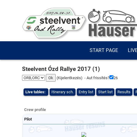
START PAGE
LIV
Steelvent Ózd Rallye 2017 (1)
(
Kijelentkezés
) - Aut frissítés?
25
Live tables:
Itinerary sch.
Entry list
Start list
Results
Crew profile
Pilot