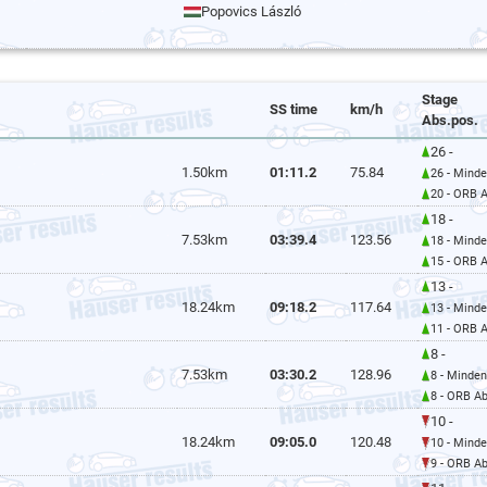
Popovics László
Stage
SS time
km/h
Abs.pos.
26 -
1.50km
01:11.2
75.84
26 - Mind
20 - ORB 
18 -
7.53km
03:39.4
123.56
18 - Mind
15 - ORB 
13 -
18.24km
09:18.2
117.64
13 - Mind
11 - ORB 
8 -
7.53km
03:30.2
128.96
8 - Minde
8 - ORB Ab
10 -
18.24km
09:05.0
120.48
10 - Mind
9 - ORB Ab