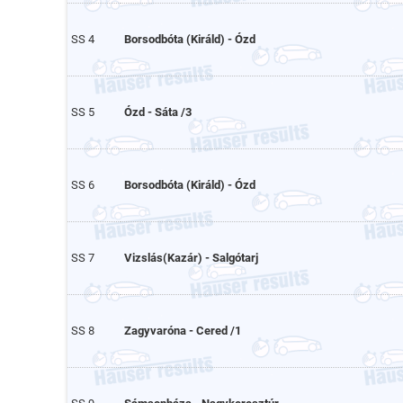
SS 4
Borsodbóta (Királd) - Ózd
SS 5
Ózd - Sáta /3
SS 6
Borsodbóta (Királd) - Ózd
SS 7
Vizslás(Kazár) - Salgótarj
SS 8
Zagyvaróna - Cered /1