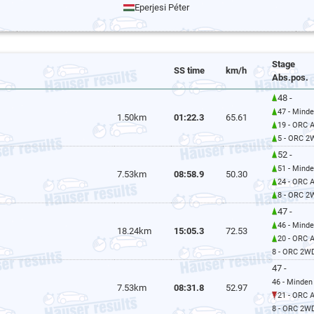
Eperjesi Péter
Stage
SS time
km/h
Abs.pos.
48 -
47 - Mind
1.50km
01:22.3
65.61
19 - ORC 
5 - ORC 2
52 -
51 - Mind
7.53km
08:58.9
50.30
24 - ORC 
8 - ORC 2
47 -
46 - Mind
18.24km
15:05.3
72.53
20 - ORC 
8 - ORC 2W
47 -
46 - Minden
7.53km
08:31.8
52.97
21 - ORC 
8 - ORC 2W