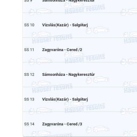
SS 9
Sámsonháza - Nagykeresztúr
SS 10
Vizslás(Kazár) - Salgótarj
SS 11
Zagyvaróna - Cered /2
SS 12
Sámsonháza - Nagykeresztúr
SS 13
Vizslás(Kazár) - Salgótarj
SS 14
Zagyvaróna - Cered /3