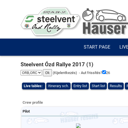
START PAGE
LIV
Steelvent Ózd Rallye 2017 (1)
(
Kijelentkezés
) - Aut frissítés?
25
Live tables:
Itinerary sch.
Entry list
Start list
Results
Crew profile
Pilot