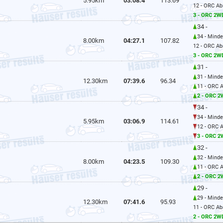
5.95km
03:08.4
113.69
12 - ORC Ab
3 - ORC 2W
34 -
34 - Mind
8.00km
04:27.1
107.82
12 - ORC Ab
3 - ORC 2W
31 -
31 - Mind
12.30km
07:39.6
96.34
11 - ORC 
2 - ORC 
34 -
34 - Mind
5.95km
03:06.9
114.61
12 - ORC 
3 - ORC 
32 -
32 - Mind
8.00km
04:23.5
109.30
11 - ORC 
2 - ORC 
29 -
29 - Mind
12.30km
07:41.6
95.93
11 - ORC Ab
2 - ORC 2W