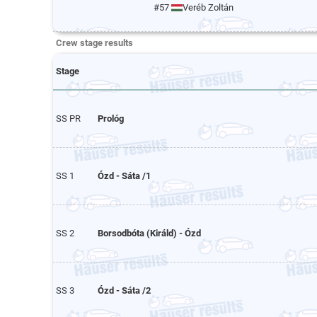
#57
Veréb Zoltán
Crew stage results
Stage
SS PR
Prológ
SS 1
Ózd - Sáta /1
SS 2
Borsodbóta (Királd) - Ózd
SS 3
Ózd - Sáta /2