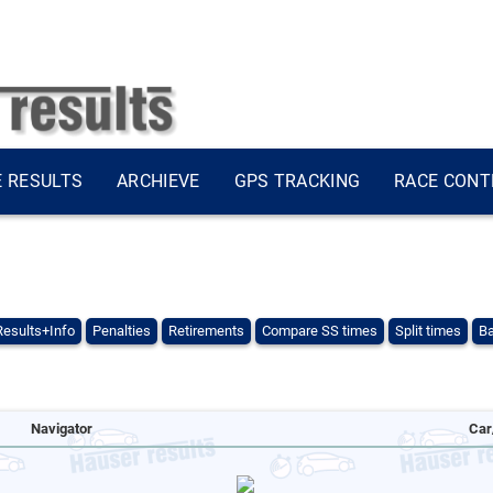
E RESULTS
ARCHIEVE
GPS TRACKING
RACE CONT
Results+Info
Penalties
Retirements
Compare SS times
Split times
Ba
Navigator
Car