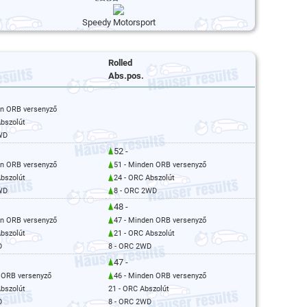
Speedy Motorsport
Rolled
Abs.pos.
en ORB versenyző
Abszolút
WD
52 -
en ORB versenyző
51 - Minden ORB versenyző
Abszolút
24 - ORC Abszolút
WD
8 - ORC 2WD
48 -
en ORB versenyző
47 - Minden ORB versenyző
Abszolút
21 - ORC Abszolút
D
8 - ORC 2WD
47 -
 ORB versenyző
46 - Minden ORB versenyző
Abszolút
21 - ORC Abszolút
D
8 - ORC 2WD