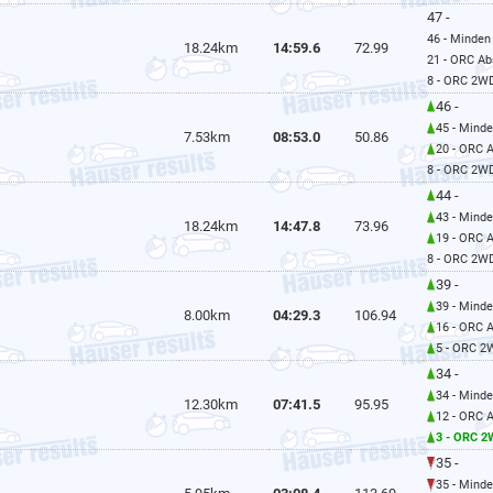
47 -
46 - Minden
18.24km
14:59.6
72.99
21 - ORC Ab
8 - ORC 2W
46 -
45 - Mind
7.53km
08:53.0
50.86
20 - ORC 
8 - ORC 2W
44 -
43 - Mind
18.24km
14:47.8
73.96
19 - ORC 
8 - ORC 2W
39 -
39 - Mind
8.00km
04:29.3
106.94
16 - ORC 
5 - ORC 2
34 -
34 - Mind
12.30km
07:41.5
95.95
12 - ORC 
3 - ORC 
35 -
35 - Mind