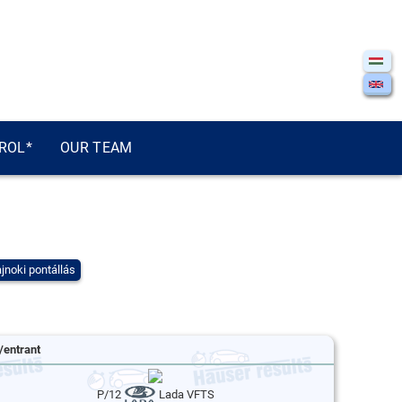
ROL*
OUR TEAM
jnoki pontállás
/entrant
P/12
Lada VFTS