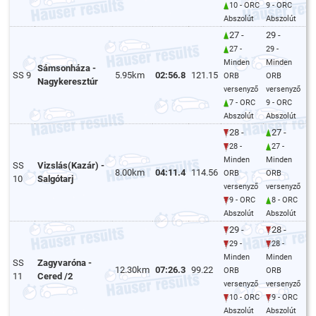
10 - ORC
9 - ORC
Abszolút
Abszolút
27 -
29 -
27 -
29 -
Minden
Minden
Sámsonháza -
SS 9
5.95km
02:56.8
121.15
ORB
ORB
Nagykeresztúr
versenyző
versenyző
7 - ORC
9 - ORC
Abszolút
Abszolút
28 -
27 -
28 -
27 -
Minden
Minden
SS
Vizslás(Kazár) -
8.00km
04:11.4
114.56
ORB
ORB
10
Salgótarj
versenyző
versenyző
9 - ORC
8 - ORC
Abszolút
Abszolút
29 -
28 -
29 -
28 -
Minden
Minden
SS
Zagyvaróna -
12.30km
07:26.3
99.22
ORB
ORB
11
Cered /2
versenyző
versenyző
10 - ORC
9 - ORC
Abszolút
Abszolút