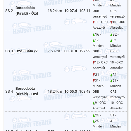
Minden
Minden
Borsodbóta
SS 2
18.24km
10:07.4
108.11
ORB
ORB
(Királd) - Ózd
versenyző
versenyző
11 - ORC
10 - ORC
Abszolút
Abszolút
16 -
32 -
17 -
32 -
Minden
Minden
SS 3
Ózd - Sáta /2
7.53km
03:31.8
127.99
ORB
ORB
versenyző
versenyző
12 - ORC
10 - ORC
Abszolút
Abszolút
31 -
31 -
31 -
31 -
Minden
Minden
Borsodbóta
SS 4
18.24km
10:05.3
108.48
ORB
ORB
(Királd) - Ózd
versenyző
versenyző
9 - ORC
10 - ORC
Abszolút
Abszolút
25 -
31 -
25 -
31 -
Minden
Minden