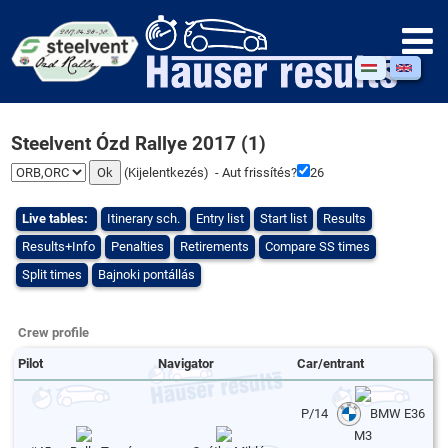
Steelvent Ózd Rallye 2017 (1)
(
Kijelentkezés
) - Aut frissítés?
25
Live tables:
Itinerary sch.
Entry list
Start list
Results
Results+Info
Penalties
Retirements
Compare SS times
Split times
Bajnoki pontállás
Crew profile
Pilot
Navigator
Car/entrant
P/14
BMW E36
M3