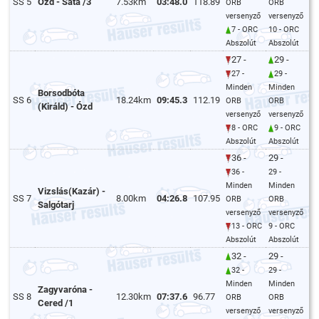
SS 5
Ózd - Sáta /3
7.53km
03:48.0
118.89
ORB
ORB
versenyző
versenyző
7 - ORC
10 - ORC
Abszolút
Abszolút
27 -
29 -
27 -
29 -
Minden
Minden
Borsodbóta
SS 6
18.24km
09:45.3
112.19
ORB
ORB
(Királd) - Ózd
versenyző
versenyző
8 - ORC
9 - ORC
Abszolút
Abszolút
36 -
29 -
36 -
29 -
Minden
Minden
Vizslás(Kazár) -
SS 7
8.00km
04:26.8
107.95
ORB
ORB
Salgótarj
versenyző
versenyző
13 - ORC
9 - ORC
Abszolút
Abszolút
32 -
29 -
32 -
29 -
Minden
Minden
Zagyvaróna -
SS 8
12.30km
07:37.6
96.77
ORB
ORB
Cered /1
versenyző
versenyző