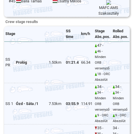
#45
Balla Tamás
Csáthy Miklós
MAFC AMS
Szakosztály
Crew stage results
SS
Stage
Rolled
Stage
km/h
time
Abs.pos.
Abs.pos.
47 -
46 -
Minden
SS
Prológ
1.50km
01:21.4
66.34
ORB
PR
versenyző
18 - ORC
Abszolút
34 -
34 -
34 -
34 -
Minden
Minden
SS 1
Ózd - Sáta /1
7.53km
03:55.9
114.91
ORB
ORB
versenyző
versenyző
9 - ORC
9 - ORC
Abszolút
Abszolút
35 -
34 -
35 -
34 -