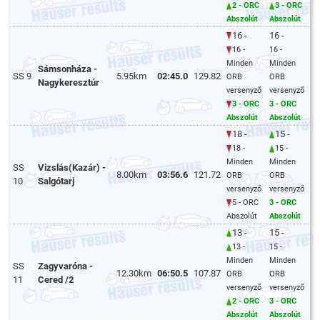
2 - ORC
3 - ORC
Abszolút
Abszolút
16 -
16 -
16 -
16 -
Minden
Minden
Sámsonháza -
SS 9
5.95km
02:45.0
129.82
ORB
ORB
Nagykeresztúr
versenyző
versenyző
3 - ORC
3 - ORC
Abszolút
Abszolút
18 -
15 -
18 -
15 -
Minden
Minden
SS
Vizslás(Kazár) -
8.00km
03:56.6
121.72
ORB
ORB
10
Salgótarj
versenyző
versenyző
5 - ORC
3 - ORC
Abszolút
Abszolút
13 -
15 -
13 -
15 -
Minden
Minden
SS
Zagyvaróna -
12.30km
06:50.5
107.87
ORB
ORB
11
Cered /2
versenyző
versenyző
2 - ORC
3 - ORC
Abszolút
Abszolút