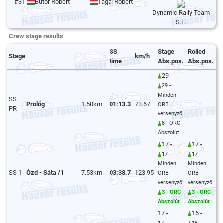
#31
Bútor Róbert
Tagai Róbert
Dynamic Rally Team
S.E.
Crew stage results
SS
Stage
Rolled
Stage
km/h
time
Abs.pos.
Abs.pos.
29 -
29 -
Minden
SS
Prológ
1.50km
01:13.3
73.67
ORB
PR
versenyző
8 - ORC
Abszolút
17 -
17 -
17 -
17 -
Minden
Minden
SS 1
Ózd - Sáta /1
7.53km
03:38.7
123.95
ORB
ORB
versenyző
versenyző
3 - ORC
3 - ORC
Abszolút
Abszolút
17 -
16 -
17 -
16 -