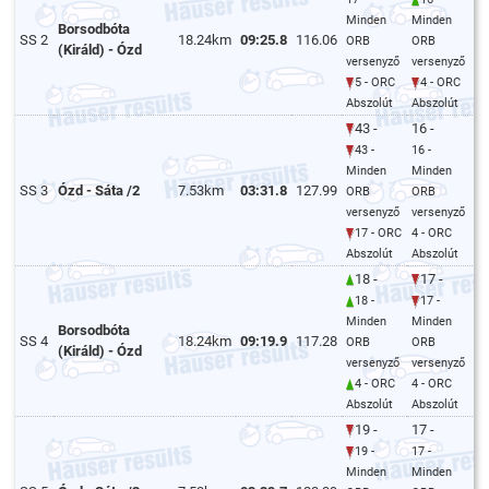
Minden
Minden
Borsodbóta
SS 2
18.24km
09:25.8
116.06
ORB
ORB
(Királd) - Ózd
versenyző
versenyző
5 - ORC
4 - ORC
Abszolút
Abszolút
43 -
16 -
43 -
16 -
Minden
Minden
SS 3
Ózd - Sáta /2
7.53km
03:31.8
127.99
ORB
ORB
versenyző
versenyző
17 - ORC
4 - ORC
Abszolút
Abszolút
18 -
17 -
18 -
17 -
Minden
Minden
Borsodbóta
SS 4
18.24km
09:19.9
117.28
ORB
ORB
(Királd) - Ózd
versenyző
versenyző
4 - ORC
4 - ORC
Abszolút
Abszolút
19 -
17 -
19 -
17 -
Minden
Minden