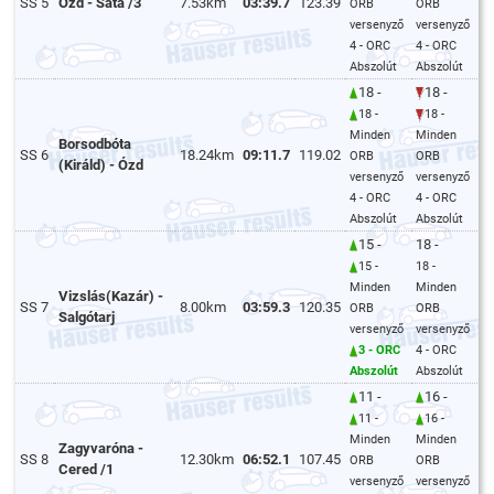
SS 5
Ózd - Sáta /3
7.53km
03:39.7
123.39
ORB
ORB
versenyző
versenyző
4 - ORC
4 - ORC
Abszolút
Abszolút
18 -
18 -
18 -
18 -
Minden
Minden
Borsodbóta
SS 6
18.24km
09:11.7
119.02
ORB
ORB
(Királd) - Ózd
versenyző
versenyző
4 - ORC
4 - ORC
Abszolút
Abszolút
15 -
18 -
15 -
18 -
Minden
Minden
Vizslás(Kazár) -
SS 7
8.00km
03:59.3
120.35
ORB
ORB
Salgótarj
versenyző
versenyző
3 - ORC
4 - ORC
Abszolút
Abszolút
11 -
16 -
11 -
16 -
Minden
Minden
Zagyvaróna -
SS 8
12.30km
06:52.1
107.45
ORB
ORB
Cered /1
versenyző
versenyző