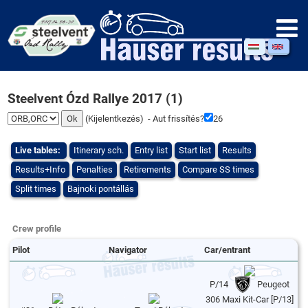
Steelvent Ózd Rallye 2017 (1)
(
Kijelentkezés
) - Aut frissítés?
26
Live tables:
Itinerary sch.
Entry list
Start list
Results
Results+Info
Penalties
Retirements
Compare SS times
Split times
Bajnoki pontállás
Crew profile
Pilot
Navigator
Car/entrant
P/14
Peugeot
306 Maxi Kit-Car [P/13]