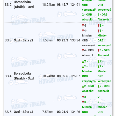
Borsodbóta
SS 2
18.24km
08:45.7
124.91
ORB
ORB
(Királd) - Ózd
versenyző
versenyző
2 - ORB
2 - ORB
Abszolút
Abszolút
4 -
3 -
4 -
3 -
Minden
Minden
SS 3
Ózd - Sáta /2
7.53km
03:23.3
133.34
ORB
ORB
versenyző
versenyző
4 - ORB
3 - ORB
Abszolút
Abszolút
2 -
2 -
2 -
2 -
Minden
Minden
Borsodbóta
SS 4
18.24km
08:39.6
126.37
ORB
ORB
(Királd) - Ózd
versenyző
versenyző
2 - ORB
2 - ORB
Abszolút
Abszolút
3 -
2 -
3 -
2 -
Minden
Minden
SS 5
Ózd - Sáta /3
7.53km
03:21.9
134.26
ORB
ORB