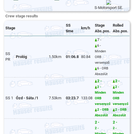
S-Motorsport SE.
Crew stage results
SS
Stage
Rolled
Stage
km/h
time
Abs.pos.
Abs.pos.
7 -
6 -
Minden
SS
Prológ
1.50km
01:06.8
80.84
ORB
PR
versenyző
6 - ORB
Abszolút
2 -
2 -
2 -
2 -
Minden
Minden
SS 1
Ózd - Sáta /1
7.53km
03:23.7
133.08
ORB
ORB
versenyző
versenyző
2 - ORB
2 - ORB
Abszolút
Abszolút
2 -
2 -
2 -
2 -
Minden
Minden