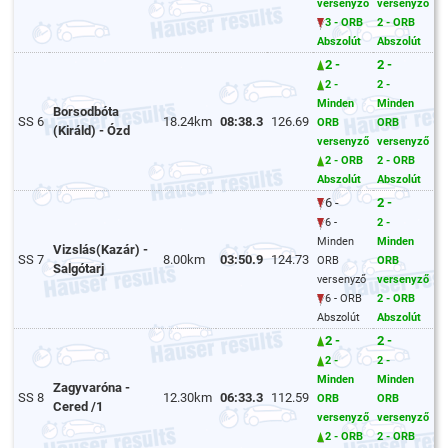
versenyző
versenyző
3 - ORB
2 - ORB
Abszolút
Abszolút
2 -
2 -
2 -
2 -
Minden
Minden
Borsodbóta
SS 6
18.24km
08:38.3
126.69
ORB
ORB
(Királd) - Ózd
versenyző
versenyző
2 - ORB
2 - ORB
Abszolút
Abszolút
6 -
2 -
6 -
2 -
Minden
Minden
Vizslás(Kazár) -
SS 7
8.00km
03:50.9
124.73
ORB
ORB
Salgótarj
versenyző
versenyző
6 - ORB
2 - ORB
Abszolút
Abszolút
2 -
2 -
2 -
2 -
Minden
Minden
Zagyvaróna -
SS 8
12.30km
06:33.3
112.59
ORB
ORB
Cered /1
versenyző
versenyző
2 - ORB
2 - ORB