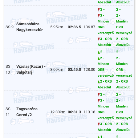
Abszolút
Abszolút
3 -
2 -
3 -
2 -
Minden
Minden
Sámsonháza -
SS 9
5.95km
02:36.5
136.87
ORB
ORB
Nagykeresztúr
versenyző
versenyző
3 - ORB
2 - ORB
Abszolút
Abszolút
2 -
2 -
2 -
2 -
Minden
Minden
SS
Vizslás(Kazár) -
8.00km
03:45.0
128.00
ORB
ORB
10
Salgótarj
versenyző
versenyző
2 - ORB
2 - ORB
Abszolút
Abszolút
3 -
2 -
3 -
2 -
Minden
Minden
SS
Zagyvaróna -
12.30km
06:31.3
113.16
ORB
ORB
11
Cered /2
versenyző
versenyző
3 - ORB
2 - ORB
Abszolút
Abszolút
1 -
2 -