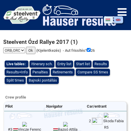
Steelvent Ózd Rallye 2017 (1)
(
Kijelentkezés
) - Aut frissítés?
25
Live tables:
Itinerary sch.
Entry list
Start list
Results
Results+Info
Penalties
Retirements
Compare SS times
Split times
Bajnoki pontállás
Crew profile
Pilot
Navigator
Car/entrant
2
Skoda Fabia
R5
#3
Vincze Ferenc
Bazsó Attila