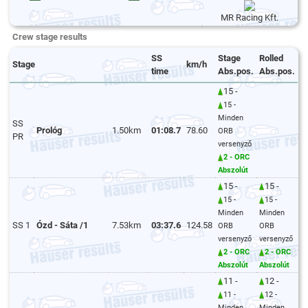
MR Racing Kft.
Crew stage results
SS
Stage
Rolled
Stage
km/h
time
Abs.pos.
Abs.pos.
15 -
15 -
Minden
SS
Prológ
1.50km
01:08.7
78.60
ORB
PR
versenyző
2 - ORC
Abszolút
15 -
15 -
15 -
15 -
Minden
Minden
SS 1
Ózd - Sáta /1
7.53km
03:37.6
124.58
ORB
ORB
versenyző
versenyző
2 - ORC
2 - ORC
Abszolút
Abszolút
11 -
12 -
11 -
12 -
Minden
Minden