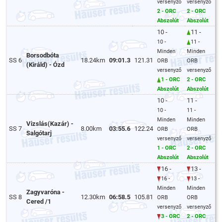
versenyző
versenyző
2 - ORC
2 - ORC
Abszolút
Abszolút
10 -
11 -
10 -
11 -
Minden
Minden
Borsodbóta
SS 6
18.24km
09:01.3
121.31
ORB
ORB
(Királd) - Ózd
versenyző
versenyző
1 - ORC
2 - ORC
Abszolút
Abszolút
10 -
11 -
10 -
11 -
Minden
Minden
Vizslás(Kazár) -
SS 7
8.00km
03:55.6
122.24
ORB
ORB
Salgótarj
versenyző
versenyző
1 - ORC
2 - ORC
Abszolút
Abszolút
16 -
13 -
16 -
13 -
Minden
Minden
Zagyvaróna -
SS 8
12.30km
06:58.5
105.81
ORB
ORB
Cered /1
versenyző
versenyző
3 - ORC
2 - ORC