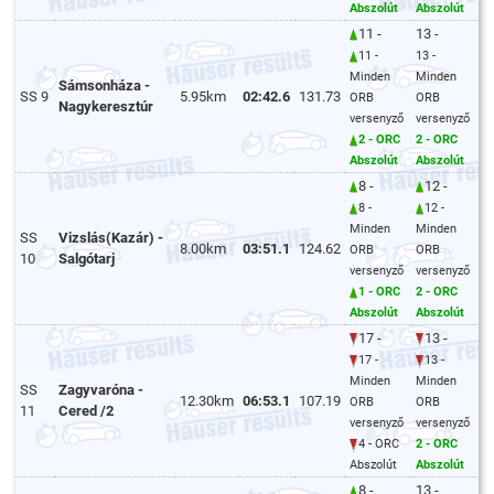
Abszolút
Abszolút
11 -
13 -
11 -
13 -
Minden
Minden
Sámsonháza -
SS 9
5.95km
02:42.6
131.73
ORB
ORB
Nagykeresztúr
versenyző
versenyző
2 - ORC
2 - ORC
Abszolút
Abszolút
8 -
12 -
8 -
12 -
Minden
Minden
SS
Vizslás(Kazár) -
8.00km
03:51.1
124.62
ORB
ORB
10
Salgótarj
versenyző
versenyző
1 - ORC
2 - ORC
Abszolút
Abszolút
17 -
13 -
17 -
13 -
Minden
Minden
SS
Zagyvaróna -
12.30km
06:53.1
107.19
ORB
ORB
11
Cered /2
versenyző
versenyző
4 - ORC
2 - ORC
Abszolút
Abszolút
8 -
13 -