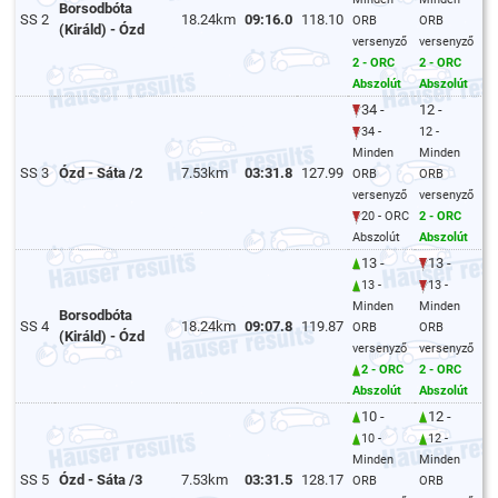
Borsodbóta
SS 2
18.24km
09:16.0
118.10
ORB
ORB
(Királd) - Ózd
versenyző
versenyző
2 - ORC
2 - ORC
Abszolút
Abszolút
34 -
12 -
34 -
12 -
Minden
Minden
SS 3
Ózd - Sáta /2
7.53km
03:31.8
127.99
ORB
ORB
versenyző
versenyző
20 - ORC
2 - ORC
Abszolút
Abszolút
13 -
13 -
13 -
13 -
Minden
Minden
Borsodbóta
SS 4
18.24km
09:07.8
119.87
ORB
ORB
(Királd) - Ózd
versenyző
versenyző
2 - ORC
2 - ORC
Abszolút
Abszolút
10 -
12 -
10 -
12 -
Minden
Minden
SS 5
Ózd - Sáta /3
7.53km
03:31.5
128.17
ORB
ORB