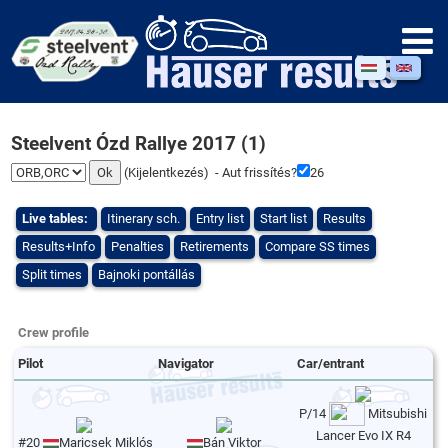
Steelvent Ózd Rallye 2017 (1)
(
Kijelentkezés
) - Aut frissítés?
25
Live tables:
Itinerary sch.
Entry list
Start list
Results
Results+Info
Penalties
Retirements
Compare SS times
Split times
Bajnoki pontállás
Crew profile
Pilot
Navigator
Car/entrant
P/14
Mitsubishi
Lancer Evo IX R4
#20
Maricsek Miklós
Bán Viktor