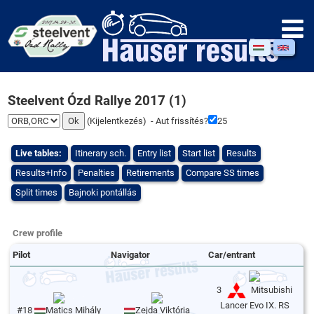
Steelvent Ózd Rallye 2017 (1)
(
Kijelentkezés
) - Aut frissítés?
25
Live tables:
Itinerary sch.
Entry list
Start list
Results
Results+Info
Penalties
Retirements
Compare SS times
Split times
Bajnoki pontállás
Crew profile
Pilot
Navigator
Car/entrant
3
Mitsubishi
Lancer Evo IX. RS
#18
Matics Mihály
Zejda Viktória