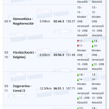
Abszolút
Abszolút
15 -
15 -
15 -
15 -
Minden
Minden
Sámsonháza -
SS 9
5.95km
02:44.3
130.37
ORB
ORB
Nagykeresztúr
versenyző
versenyző
13 - ORB
13 - ORB
Abszolút
Abszolút
17 -
14 -
17 -
14 -
Minden
Minden
SS
Vizslás(Kazár) -
8.00km
03:56.3
121.88
ORB
ORB
10
Salgótarj
versenyző
versenyző
13 - ORB
12 - ORB
Abszolút
Abszolút
14 -
14 -
14 -
14 -
Minden
Minden
SS
Zagyvaróna -
12.30km
06:51.1
107.71
ORB
ORB
11
Cered /2
versenyző
versenyző
12 - ORB
12 - ORB
Abszolút
Abszolút
13 -
14 -