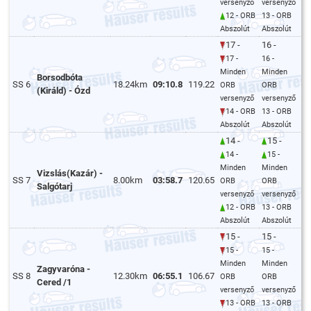
versenyző
versenyző
12 - ORB
13 - ORB
Abszolút
Abszolút
17 -
16 -
17 -
16 -
Minden
Minden
Borsodbóta
SS 6
18.24km
09:10.8
119.22
ORB
ORB
(Királd) - Ózd
versenyző
versenyző
14 - ORB
13 - ORB
Abszolút
Abszolút
14 -
15 -
14 -
15 -
Minden
Minden
Vizslás(Kazár) -
SS 7
8.00km
03:58.7
120.65
ORB
ORB
Salgótarj
versenyző
versenyző
12 - ORB
13 - ORB
Abszolút
Abszolút
15 -
15 -
15 -
15 -
Minden
Minden
Zagyvaróna -
SS 8
12.30km
06:55.1
106.67
ORB
ORB
Cered /1
versenyző
versenyző
13 - ORB
13 - ORB