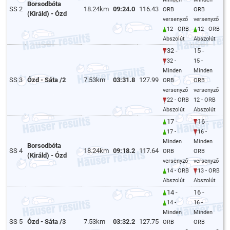
Borsodbóta
SS 2
18.24km
09:24.0
116.43
ORB
ORB
(Királd) - Ózd
versenyző
versenyző
12 - ORB
12 - ORB
Abszolút
Abszolút
32 -
15 -
32 -
15 -
Minden
Minden
SS 3
Ózd - Sáta /2
7.53km
03:31.8
127.99
ORB
ORB
versenyző
versenyző
22 - ORB
12 - ORB
Abszolút
Abszolút
17 -
16 -
17 -
16 -
Minden
Minden
Borsodbóta
SS 4
18.24km
09:18.2
117.64
ORB
ORB
(Királd) - Ózd
versenyző
versenyző
14 - ORB
13 - ORB
Abszolút
Abszolút
14 -
16 -
14 -
16 -
Minden
Minden
SS 5
Ózd - Sáta /3
7.53km
03:32.2
127.75
ORB
ORB