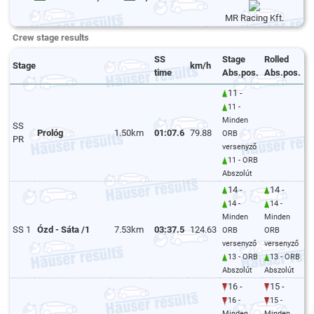
MR Racing Kft.
Crew stage results
SS
Stage
Rolled
Stage
km/h
time
Abs.pos.
Abs.pos.
11 -
11 -
Minden
SS
Prológ
1.50km
01:07.6
79.88
ORB
PR
versenyző
11 - ORB
Abszolút
14 -
14 -
14 -
14 -
Minden
Minden
SS 1
Ózd - Sáta /1
7.53km
03:37.5
124.63
ORB
ORB
versenyző
versenyző
13 - ORB
13 - ORB
Abszolút
Abszolút
16 -
15 -
16 -
15 -
Minden
Minden