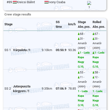
#89
Kreicsi Bálint
Ivony Csaba
?
Crew stage results
SS
Stage
Rolled
Stage
km/h
time
Abs.pos.
Abs.pos.
68 -
67 -
20 -
20 -
Amatőr
Amatőr
(ANH)
(ANH)
SS 1
Várpalota /1
9.10km
05:50.9
93.36
1 - Lada
1 - Lada
Kupa
Kupa
Nagy
Nagy
(L10,
(L10,
53 -
58 -
11 -
12 -
Amatőr
Amatőr
Jutaspuszta
(ANH)
(ANH)
SS 2
9.35km
07:06.9
78.85
körgyors /1
1 - Lada
1 - Lada
Kupa
Kupa
Nagy
Nagy
(L10,
(L10,