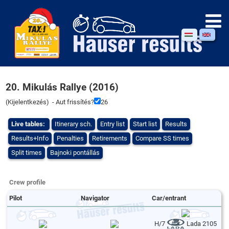
20. Mikulás Rallye (2016)
(
Kijelentkezés
) - Aut frissítés?
26
Live tables:
Itinerary sch.
Entry list
Start list
Results
Results+Info
Penalties
Retirements
Compare SS times
Split times
Bajnoki pontállás
Crew profile
Pilot
Navigator
Car/entrant
H/7
Lada 2105