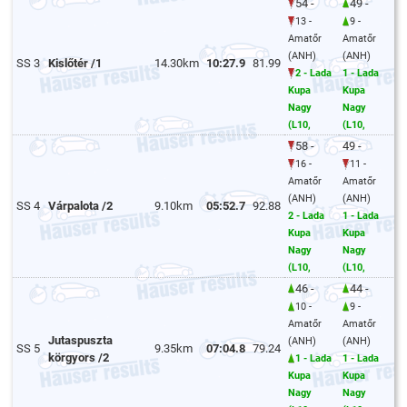
54 -
49 -
13 -
9 -
Amatőr
Amatőr
(ANH)
(ANH)
SS 3
Kislőtér /1
14.30km
10:27.9
81.99
2 - Lada
1 - Lada
Kupa
Kupa
Nagy
Nagy
(L10,
(L10,
58 -
49 -
16 -
11 -
Amatőr
Amatőr
(ANH)
(ANH)
SS 4
Várpalota /2
9.10km
05:52.7
92.88
2 - Lada
1 - Lada
Kupa
Kupa
Nagy
Nagy
(L10,
(L10,
46 -
44 -
10 -
9 -
Amatőr
Amatőr
Jutaspuszta
(ANH)
(ANH)
SS 5
9.35km
07:04.8
79.24
körgyors /2
1 - Lada
1 - Lada
Kupa
Kupa
Nagy
Nagy