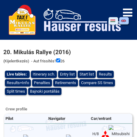
20. Mikulás Rallye (2016)
(
Kijelentkezés
) - Aut frissítés?
26
Live tables:
Itinerary sch.
Entry list
Start list
Results
Results+Info
Penalties
Retirements
Compare SS times
Split times
Bajnoki pontállás
Crew profile
Pilot
Navigator
Car/entrant
H/8
Mitsubishi