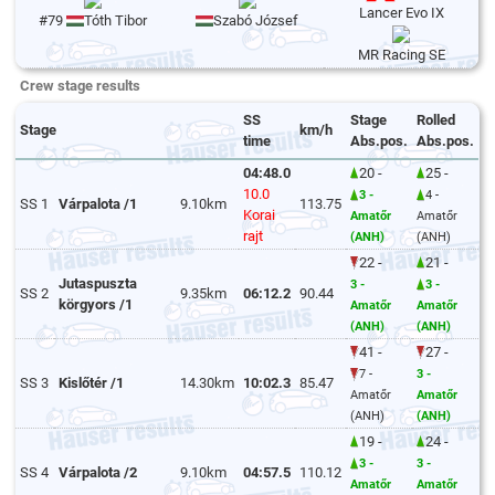
Lancer Evo IX
#79
Tóth Tibor
Szabó József
MR Racing SE
Crew stage results
SS
Stage
Rolled
Stage
km/h
time
Abs.pos.
Abs.pos.
04:48.0
20 -
25 -
10.0
3 -
4 -
SS 1
Várpalota /1
9.10km
113.75
Korai
Amatőr
Amatőr
rajt
(ANH)
(ANH)
22 -
21 -
Jutaspuszta
3 -
3 -
SS 2
9.35km
06:12.2
90.44
körgyors /1
Amatőr
Amatőr
(ANH)
(ANH)
41 -
27 -
7 -
3 -
SS 3
Kislőtér /1
14.30km
10:02.3
85.47
Amatőr
Amatőr
(ANH)
(ANH)
19 -
24 -
3 -
3 -
SS 4
Várpalota /2
9.10km
04:57.5
110.12
Amatőr
Amatőr