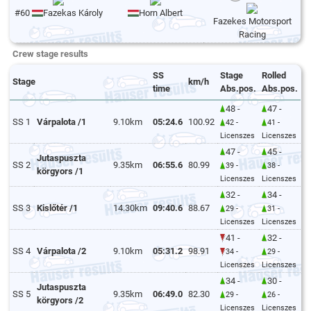
#60
Fazekas Károly
Horn Albert
Fazekes Motorsport
Racing
Crew stage results
SS
Stage
Rolled
Stage
km/h
time
Abs.pos.
Abs.pos.
48 -
47 -
SS 1
Várpalota /1
9.10km
05:24.6
100.92
42 -
41 -
Licenszes
Licenszes
47 -
45 -
Jutaspuszta
SS 2
9.35km
06:55.6
80.99
39 -
38 -
körgyors /1
Licenszes
Licenszes
32 -
34 -
SS 3
Kislőtér /1
14.30km
09:40.6
88.67
29 -
31 -
Licenszes
Licenszes
41 -
32 -
SS 4
Várpalota /2
9.10km
05:31.2
98.91
34 -
29 -
Licenszes
Licenszes
34 -
30 -
Jutaspuszta
SS 5
9.35km
06:49.0
82.30
29 -
26 -
körgyors /2
Licenszes
Licenszes