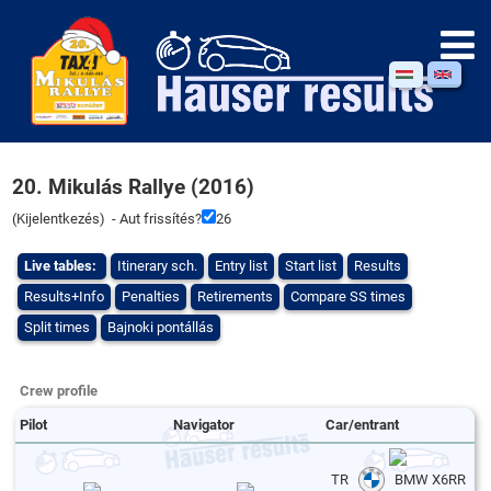
20. Mikulás Rallye (2016)
(
Kijelentkezés
) - Aut frissítés?
26
Live tables:
Itinerary sch.
Entry list
Start list
Results
Results+Info
Penalties
Retirements
Compare SS times
Split times
Bajnoki pontállás
Crew profile
Pilot
Navigator
Car/entrant
TR
BMW X6RR