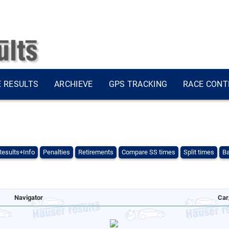
E RESULTS
ARCHIEVE
GPS TRACKING
RACE CONT
Results+Info
Penalties
Retirements
Compare SS times
Split times
Ba
Navigator
Car