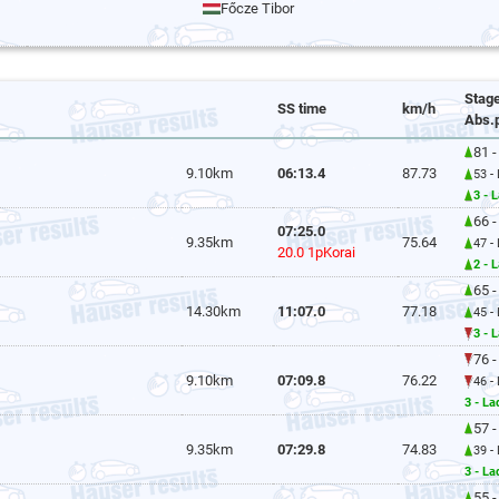
Főcze Tibor
Stag
SS time
km/h
Abs.
81 -
9.10km
06:13.4
87.73
53 -
3 - 
66 -
07:25.0
9.35km
75.64
47 -
20.0 1pKorai
2 - 
65 -
14.30km
11:07.0
77.18
45 -
3 - 
76 -
9.10km
07:09.8
76.22
46 -
3 - L
57 -
9.35km
07:29.8
74.83
39 -
3 - L
55 -