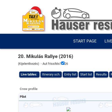
START PAGE
LIV
20. Mikulás Rallye (2016)
(
Kijelentkezés
) - Aut frissítés?
26
Live tables:
Itinerary sch.
Entry list
Start list
Results
Crew profile
Pilot