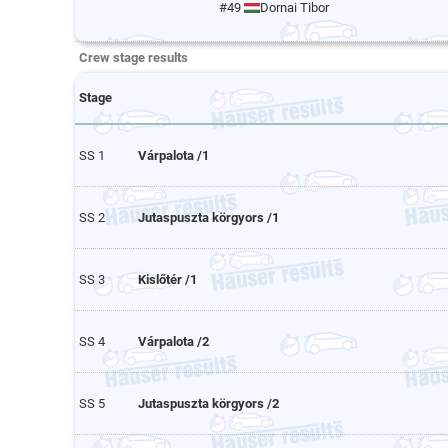
#49
Dornai Tibor
Crew stage results
Stage
SS 1
Várpalota /1
SS 2
Jutaspuszta körgyors /1
SS 3
Kislőtér /1
SS 4
Várpalota /2
SS 5
Jutaspuszta körgyors /2