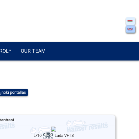
ROL*
OUR TEAM
jnoki pontállás
/entrant
L/10
Lada VFTS