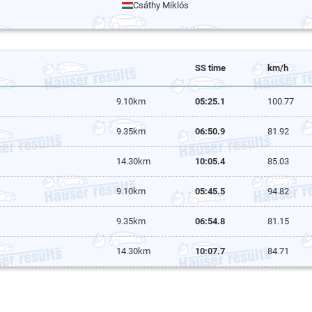
Csáthy Miklós
SS time
km/h
9.10km
05:25.1
100.77
9.35km
06:50.9
81.92
14.30km
10:05.4
85.03
9.10km
05:45.5
94.82
9.35km
06:54.8
81.15
14.30km
10:07.7
84.71