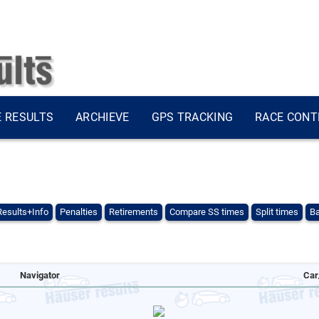
E RESULTS
ARCHIEVE
GPS TRACKING
RACE CONT
Results+Info
Penalties
Retirements
Compare SS times
Split times
Ba
Navigator
Car