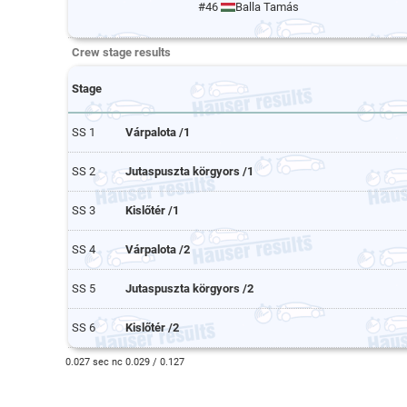
#46
Balla Tamás
Crew stage results
Stage
SS 1
Várpalota /1
SS 2
Jutaspuszta körgyors /1
SS 3
Kislőtér /1
SS 4
Várpalota /2
SS 5
Jutaspuszta körgyors /2
SS 6
Kislőtér /2
0.027 sec nc 0.029 / 0.127