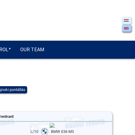
ROL*
OUR TEAM
jnoki pontállás
/entrant
L/10
BMW E36 M3