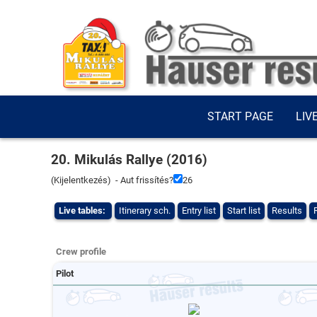
START PAGE
LIV
20. Mikulás Rallye (2016)
(
Kijelentkezés
) - Aut frissítés?
26
Live tables:
Itinerary sch.
Entry list
Start list
Results
Crew profile
Pilot