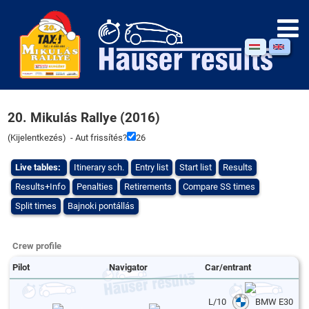
20. Mikulás Rallye (2016)
(
Kijelentkezés
) - Aut frissítés?
26
Live tables:
Itinerary sch.
Entry list
Start list
Results
Results+Info
Penalties
Retirements
Compare SS times
Split times
Bajnoki pontállás
Crew profile
Pilot
Navigator
Car/entrant
L/10
BMW E30