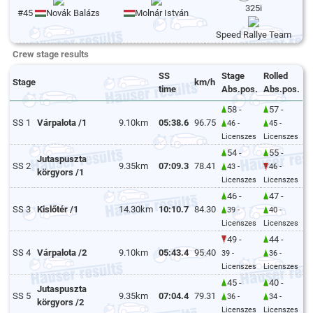
325i
#45
Novák Balázs
Molnár István
Speed Rallye Team
Crew stage results
SS
Stage
Rolled
Stage
km/h
time
Abs.pos.
Abs.pos.
58 -
57 -
SS 1
Várpalota /1
9.10km
05:38.6
96.75
46 -
45 -
Licenszes
Licenszes
54 -
55 -
Jutaspuszta
SS 2
9.35km
07:09.3
78.41
43 -
46 -
körgyors /1
Licenszes
Licenszes
46 -
47 -
SS 3
Kislőtér /1
14.30km
10:10.7
84.30
39 -
40 -
Licenszes
Licenszes
49 -
44 -
SS 4
Várpalota /2
9.10km
05:43.4
95.40
39 -
36 -
Licenszes
Licenszes
45 -
40 -
Jutaspuszta
SS 5
9.35km
07:04.4
79.31
36 -
34 -
körgyors /2
Licenszes
Licenszes