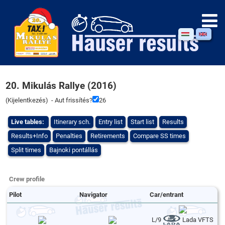
20. Mikulás Rallye (2016)
(
Kijelentkezés
) - Aut frissítés?
26
Live tables:
Itinerary sch.
Entry list
Start list
Results
Results+Info
Penalties
Retirements
Compare SS times
Split times
Bajnoki pontállás
Crew profile
Pilot
Navigator
Car/entrant
L/9
Lada VFTS