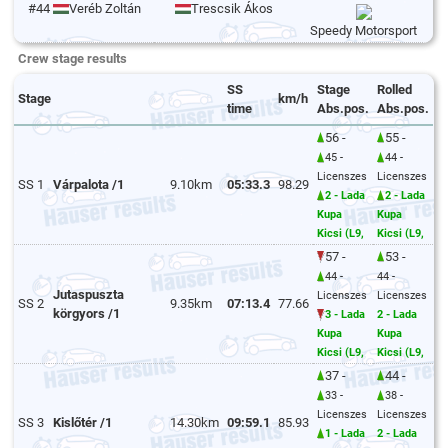
#44
Veréb Zoltán
Trescsik Ákos
Speedy Motorsport
Crew stage results
SS
Stage
Rolled
Stage
km/h
time
Abs.pos.
Abs.pos.
56 -
55 -
45 -
44 -
Licenszes
Licenszes
SS 1
Várpalota /1
9.10km
05:33.3
98.29
2 - Lada
2 - Lada
Kupa
Kupa
Kicsi (L9,
Kicsi (L9,
57 -
53 -
44 -
44 -
Jutaspuszta
Licenszes
Licenszes
SS 2
9.35km
07:13.4
77.66
körgyors /1
3 - Lada
2 - Lada
Kupa
Kupa
Kicsi (L9,
Kicsi (L9,
37 -
44 -
33 -
38 -
Licenszes
Licenszes
SS 3
Kislőtér /1
14.30km
09:59.1
85.93
1 - Lada
2 - Lada