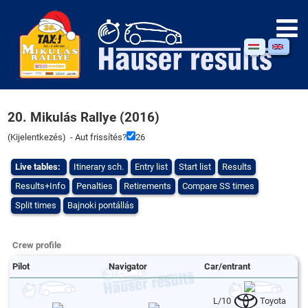
20. Mikulás Rallye (2016)
(
Kijelentkezés
) - Aut frissítés?
26
Live tables:
Itinerary sch.
Entry list
Start list
Results
Results+Info
Penalties
Retirements
Compare SS times
Split times
Bajnoki pontállás
Crew profile
Pilot
Navigator
Car/entrant
L/10
Toyota