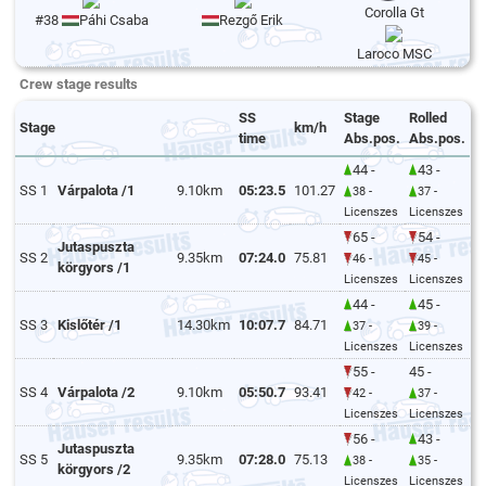
Corolla Gt
#38
Páhi Csaba
Rezgő Erik
Laroco MSC
Crew stage results
SS
Stage
Rolled
Stage
km/h
time
Abs.pos.
Abs.pos.
44 -
43 -
SS 1
Várpalota /1
9.10km
05:23.5
101.27
38 -
37 -
Licenszes
Licenszes
65 -
54 -
Jutaspuszta
SS 2
9.35km
07:24.0
75.81
46 -
45 -
körgyors /1
Licenszes
Licenszes
44 -
45 -
SS 3
Kislőtér /1
14.30km
10:07.7
84.71
37 -
39 -
Licenszes
Licenszes
55 -
45 -
SS 4
Várpalota /2
9.10km
05:50.7
93.41
42 -
37 -
Licenszes
Licenszes
56 -
43 -
Jutaspuszta
SS 5
9.35km
07:28.0
75.13
38 -
35 -
körgyors /2
Licenszes
Licenszes