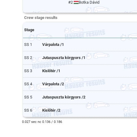
#2
Botka Dávid
Crew stage results
Stage
SS 1
Várpalota /1
SS 2
Jutaspuszta körgyors /1
SS 3
Kislőtér /1
SS 4
Várpalota /2
SS 5
Jutaspuszta körgyors /2
SS 6
Kislőtér /2
0.027 sec nc 0.136 / 0.186