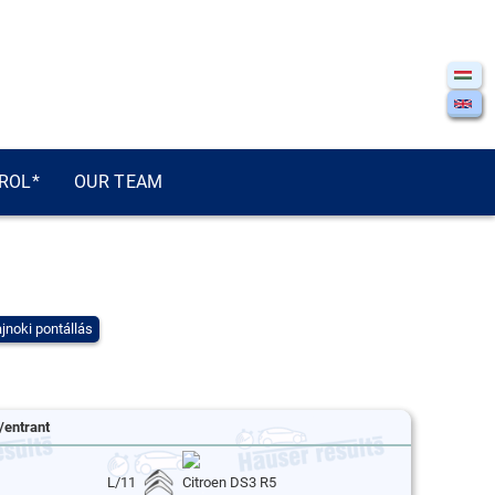
ROL*
OUR TEAM
jnoki pontállás
/entrant
L/11
Citroen DS3 R5