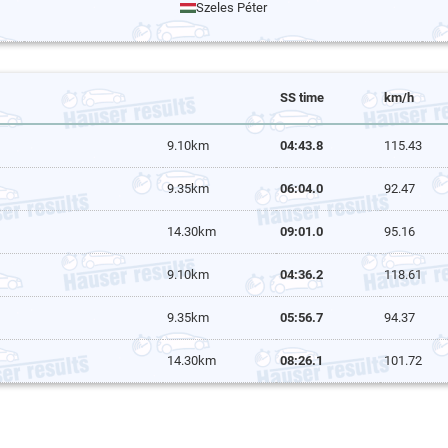
Szeles Péter
SS time
km/h
9.10km
04:43.8
115.43
9.35km
06:04.0
92.47
14.30km
09:01.0
95.16
9.10km
04:36.2
118.61
9.35km
05:56.7
94.37
14.30km
08:26.1
101.72