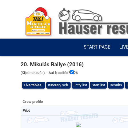
START PAGE
LIV
20. Mikulás Rallye (2016)
(
Kijelentkezés
) - Aut frissítés?
26
Live tables:
Itinerary sch.
Entry list
Start list
Results
Crew profile
Pilot