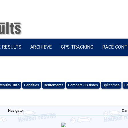
E RESULTS
ARCHIEVE
GPS TRACKING
RACE CONT
Results+Info
Penalties
Retirements
Compare SS times
Split times
Ba
Navigator
Car