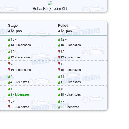
Botka Rally Team Kft
Stage
Rolled
Abs.pos.
Abs.pos.
15 -
12 -
13 - Licenszes
10 - Licenszes
12 -
13 -
12 - Licenszes
12 - Licenszes
20 -
16 -
19 - Licenszes
15 - Licenszes
4 -
11 -
4 - Licenszes
11 - Licenszes
1 -
10 -
1 - Licenszes
10 - Licenszes
5 -
7 -
5 - Licenszes
7 - Licenszes