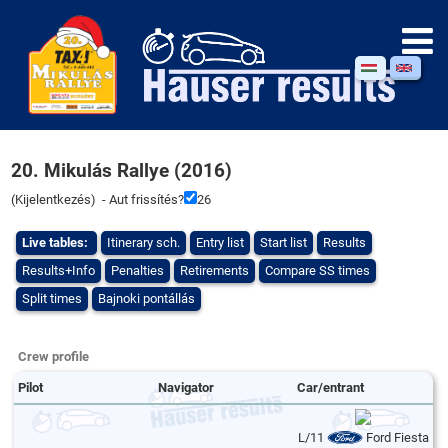
20. Mikulás Rallye (2016)
(
Kijelentkezés
) - Aut frissítés?
26
Live tables:
Itinerary sch.
Entry list
Start list
Results
Results+Info
Penalties
Retirements
Compare SS times
Split times
Bajnoki pontállás
Crew profile
Pilot
Navigator
Car/entrant
L/11
Ford Fiesta