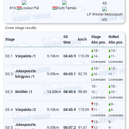
R5
#16
Lovász Pál
Kürti Tamás
LP Winner Motorsport
Kft
Crew stage results
SS
Stage
Rolled
Stage
km/h
time
Abs.pos.
Abs.pos.
16 -
13 -
SS 1
Várpalota /1
9.10km
04:43.9
115.39
14 -
11 -
Licenszes
Licenszes
10 -
12 -
Jutaspuszta
SS 2
9.35km
06:03.1
92.70
10 -
11 -
körgyors /1
Licenszes
Licenszes
10 -
10 -
SS 3
Kislőtér /1
14.30km
08:40.6
98.89
10 -
10 -
Licenszes
Licenszes
12 -
9 -
SS 4
Várpalota /2
9.10km
04:43.9
115.39
11 -
9 -
Licenszes
Licenszes
13 -
9 -
Jutaspuszta
SS 5
9.35km
06:07.2
91.67
12 -
9 -