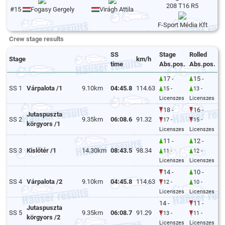
208 T16 R5
#15
Fogasy Gergely
Virágh Attila
F-Sport Média Kft
Crew stage results
SS
Stage
Rolled
Stage
km/h
time
Abs.pos.
Abs.pos.
17 -
15 -
SS 1
Várpalota /1
9.10km
04:45.8
114.63
15 -
13 -
Licenszes
Licenszes
18 -
16 -
Jutaspuszta
SS 2
9.35km
06:08.6
91.32
17 -
15 -
körgyors /1
Licenszes
Licenszes
11 -
12 -
SS 3
Kislőtér /1
14.30km
08:43.5
98.34
11 -
12 -
Licenszes
Licenszes
14 -
10 -
SS 4
Várpalota /2
9.10km
04:45.8
114.63
12 -
10 -
Licenszes
Licenszes
14 -
11 -
Jutaspuszta
SS 5
9.35km
06:08.7
91.29
13 -
11 -
körgyors /2
Licenszes
Licenszes