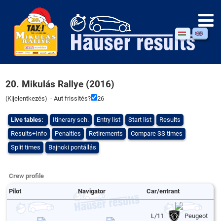
20. Mikulás Rallye (2016)
(
Kijelentkezés
) - Aut frissítés?
26
Live tables:
Itinerary sch.
Entry list
Start list
Results
Results+Info
Penalties
Retirements
Compare SS times
Split times
Bajnoki pontállás
Crew profile
Pilot
Navigator
Car/entrant
L/11
Peugeot