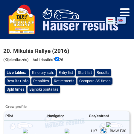
20. Mikulás Rallye (2016)
(
Kijelentkezés
) - Aut frissítés?
26
Live tables:
Itinerary sch.
Entry list
Start list
Results
Results+Info
Penalties
Retirements
Compare SS times
Split times
Bajnoki pontállás
Crew profile
Pilot
Navigator
Car/entrant
H/7
BMW E30