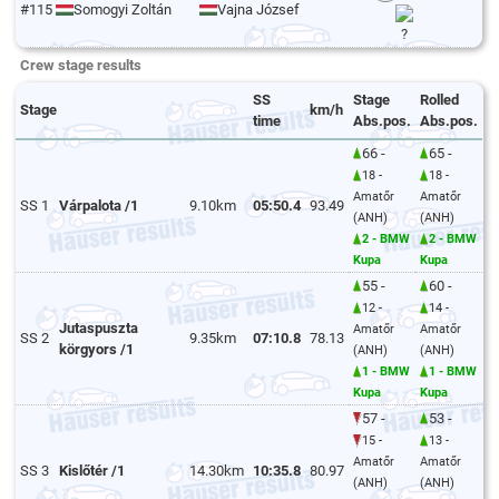
#115
Somogyi Zoltán
Vajna József
?
Crew stage results
SS
Stage
Rolled
Stage
km/h
time
Abs.pos.
Abs.pos.
66 -
65 -
18 -
18 -
Amatőr
Amatőr
SS 1
Várpalota /1
9.10km
05:50.4
93.49
(ANH)
(ANH)
2 - BMW
2 - BMW
Kupa
Kupa
55 -
60 -
12 -
14 -
Jutaspuszta
Amatőr
Amatőr
SS 2
9.35km
07:10.8
78.13
körgyors /1
(ANH)
(ANH)
1 - BMW
1 - BMW
Kupa
Kupa
57 -
53 -
15 -
13 -
Amatőr
Amatőr
SS 3
Kislőtér /1
14.30km
10:35.8
80.97
(ANH)
(ANH)