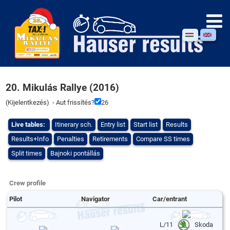
20. Mikulás Rallye (2016)
(
Kijelentkezés
) - Aut frissítés?
26
Live tables:
Itinerary sch.
Entry list
Start list
Results
Results+Info
Penalties
Retirements
Compare SS times
Split times
Bajnoki pontállás
Crew profile
Pilot
Navigator
Car/entrant
L/11
Skoda