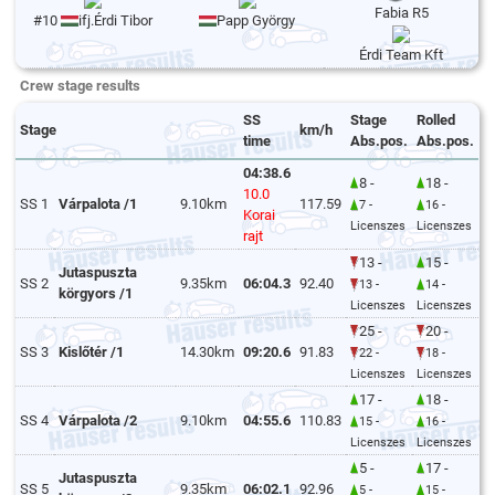
Fabia R5
#10
ifj.Érdi Tibor
Papp György
Érdi Team Kft
Crew stage results
SS
Stage
Rolled
Stage
km/h
time
Abs.pos.
Abs.pos.
04:38.6
8 -
18 -
10.0
SS 1
Várpalota /1
9.10km
117.59
7 -
16 -
Korai
Licenszes
Licenszes
rajt
13 -
15 -
Jutaspuszta
SS 2
9.35km
06:04.3
92.40
13 -
14 -
körgyors /1
Licenszes
Licenszes
25 -
20 -
SS 3
Kislőtér /1
14.30km
09:20.6
91.83
22 -
18 -
Licenszes
Licenszes
17 -
18 -
SS 4
Várpalota /2
9.10km
04:55.6
110.83
15 -
16 -
Licenszes
Licenszes
5 -
17 -
Jutaspuszta
SS 5
9.35km
06:02.1
92.96
5 -
15 -